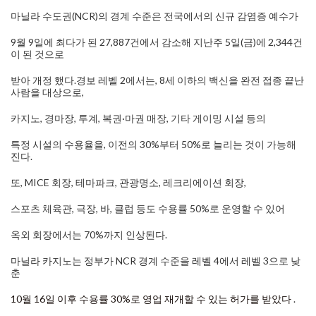
마닐라 수도권(NCR)의 경계 수준은 전국에서의 신규 감염증 예수가
9월 9일에 최다가 된 27,887건에서 감소해 지난주 5일(금)에 2,344건
이 된 것으로
받아 개정 했다.경보 레벨 2에서는, 8세 이하의 백신을 완전 접종 끝난
사람을 대상으로,
카지노, 경마장, 투계, 복권·마권 매장, 기타 게이밍 시설 등의
특정 시설의 수용율을, 이전의 30%부터 50%로 늘리는 것이 가능해
진다.
또, MICE 회장, 테마파크, 관광명소, 레크리에이션 회장,
스포츠 체육관, 극장, 바, 클럽 등도 수용률 50%로 운영할 수 있어
옥외 회장에서는 70%까지 인상된다.
마닐라 카지노는 정부가 NCR 경계 수준을 레벨 4에서 레벨 3으로 낮
춘
10월 16일 이후 수용률 30%로 영업 재개할 수 있는 허가를 받았다
.