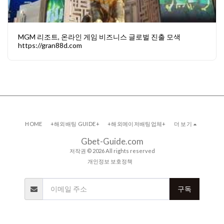
MGM 리조트, 온라인 게임 비즈니스 글로벌 진출 모색
https://gran88d.com
HOME
+해외배팅 GUIDE+
+해외메이저배팅업체+
더 보기
Gbet-Guide.com
저작권 © 2026 All rights reserved
개인정보 보호정책
구독