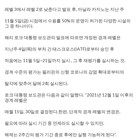
레벨 3에서 레벨 2로 낮춘다고 발표 후, 마닐라 카지노는 지난 주
11월 5일(금) 시점에서 수용률 50%의 운영이 허가된 다양한 시설의
그 중 하나이다.
해리 로크 대통령 보도관의 발표에 따르면 개정된 경계 레벨은
지난주 4일(목)의 부처 간 태스크포스(IATF)로부터 승인 후
처음에는 11월 5일~21일까지 실시 , 그 후 재평가를 실시하는 것.
경계 수준의 평가는 필리핀의 신형 코로나의 감염 확대로부터의
탈각에 맞추어 달에 2회 실시된다.
로크 대통령 보도관은 다음과 같이 말했다. “2021년 12월 1일 이후의
경계 레벨은
매월 15일, 30일로 결정된다.한편, 단계적 경계 레벨의 변경은,
필요에 따라 실시 기간 중 언제라도 실시할 수 있지만,
해제는 2주간의 평가 기간 종료 후에만 실행 가능하게 된다”.