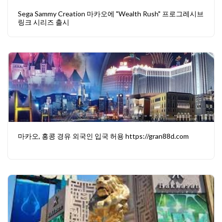
Sega Sammy Creation 마카오에 "Wealth Rush" 프로그레시브
링크 시리즈 출시
마카오, 홍콩 경유 외국인 입국 허용 https://gran88d.com