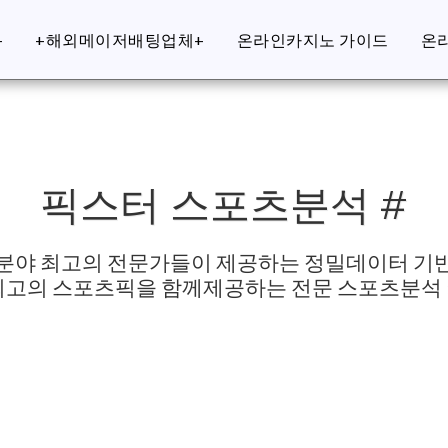
+
+해외메이저배팅업체+
온라인카지노 가이드
온
픽스터 스포츠분석 #
분야 최고의 전문가들이 제공하는 정밀데이터 기반
최고의 스포츠픽을 함께제공하는 전문 스포츠분석