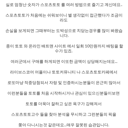
실로 엄청난 숫자가 스포츠토토 를 여러 방법으로 즐기고 계신데요..
스포츠토토가 처음에는 쉬워보이니 별 생각없이 접근했다가 조금이
라도
손실을 보게되면 그때부터는 도박성으로 치닫는경우를 많이 봐왔습
니다.
종이 토토 와 온라인 배트맨 사이트 에서 일회 10만원까지 배팅을 할
수가 있죠.
여러군데서 구매를 하게되면 이또한 금액이 상당해지는데요...
라이브스코어 어플이나 토토커뮤니티 나 스포츠토토카페에서
로또마냥 적중당첨되서 자랑 및 인증하시는분들이 은근히 많아서
이런분들을 토토를 처음 시작하시거나 관심이 있으신분들이보면
토토를 더욱더 잘하고 싶은 욕구가 강해져서
스포츠토토고수 들을 찾아 분석을 무시하고 그런분들의 픽을
쫒아 다니시는것 같은데요...매우 잘못된 습관입니다.