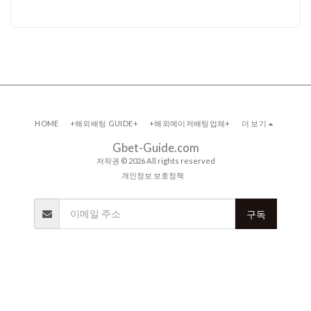
HOME
+해외배팅 GUIDE+
+해외메이저배팅업체+
더 보기
Gbet-Guide.com
저작권 © 2026 All rights reserved
개인정보 보호정책
구독