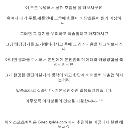
이 부분 유념해서 폴더 조합을 잘 해보시구요
혹여나 내가 두폴,세폴인데 그중에 한폴이 배당흐름이 뭔가 이상하
다...
그러면 그 경기를 무리하고 적중할려고 하지마시고
그냥 해당경기를 포기해버리시고 후에 그 경기내용을 체크해보시거
나
아니면 결과를 주시해서 본인에게 본인만의 데이터와 해당경험을 축
적시키시면
그게 현명한 판단이실거라 생각이 되고 한단계 배터로써 레벨업 하시
는거라
말씀드리고 싶습니다. 기본적인것만 말씀드려봤습니다.
아무쪼록 여러분들의 건승을 기원합니다~^^
해외스포츠배팅은 Gbet-guide.com 에서 추천하는 이곳에서 한번 해
보셔요.