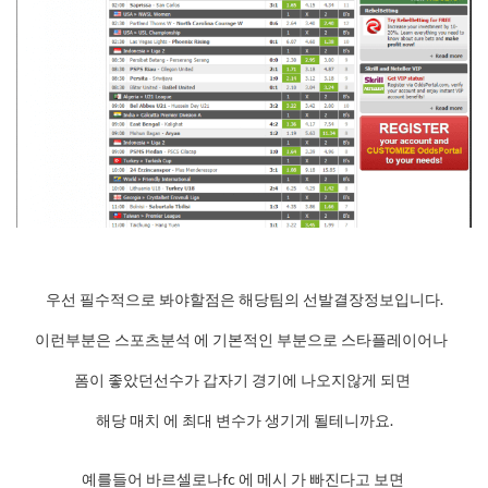
우선 필수적으로 봐야할점은 해당팀의 선발결장정보입니다.
이런부분은 스포츠분석 에 기본적인 부분으로 스타플레이어나
폼이 좋았던선수가 갑자기 경기에 나오지않게 되면
해당 매치 에 최대 변수가 생기게 될테니까요.
예를들어 바르셀로나fc 에 메시 가 빠진다고 보면