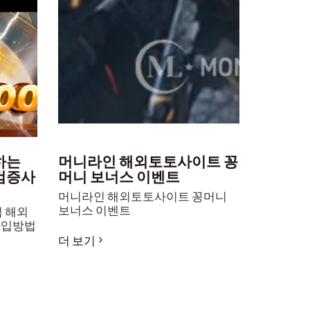
하는
머니라인 해외토토사이트 꽁
검증사
머니 보너스 이벤트
머니라인 해외토토사이트 꽁머니
보너스 이벤트
 해외
가입방법
더 보기