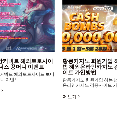
안커넥트 해외토토사이
황룡카지노 회원가입 
너스 꽁머니 이벤트
법 해외온라인카지노 
이트 가입방법
커넥트 해외토토사이트 보너
머니 이벤트
황룡카지노 회원가입 하는 법
온라인카지노 검증사이트 
기
더 보기