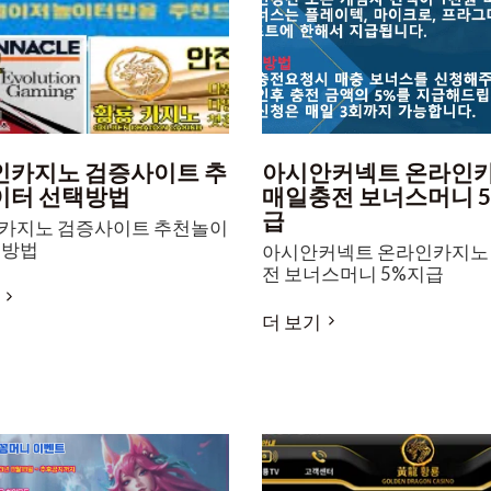
인카지노 검증사이트 추
아시안커넥트 온라인
이터 선택방법
매일충전 보너스머니 
급
카지노 검증사이트 추천놀이
택방법
아시안커넥트 온라인카지노
전 보너스머니 5%지급
기
더 보기