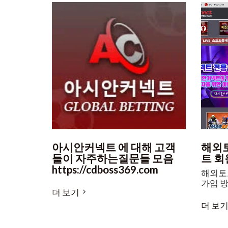
아시안커넥트 에 대해 고객
해외
들이 자주하는질문들 모음
트 회
https://cdboss369.com
해외토
가입 
더 보기
더 보