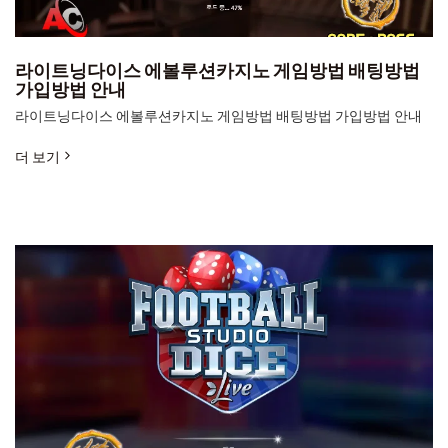
라이트닝다이스 에볼루션카지노 게임방법 배팅방법
가입방법 안내
라이트닝다이스 에볼루션카지노 게임방법 배팅방법 가입방법 안내
더 보기