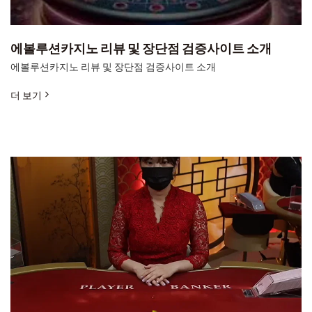
에볼루션카지노 리뷰 및 장단점 검증사이트 소개
에볼루션카지노 리뷰 및 장단점 검증사이트 소개
더 보기