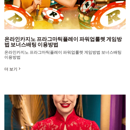
온라인카지노 프라그마틱플레이 파워업룰렛 게임방
법 보너스배팅 이용방법
온라인카지노 프라그마틱플레이 파워업룰렛 게임방법 보너스배팅
이용방법
더 보기