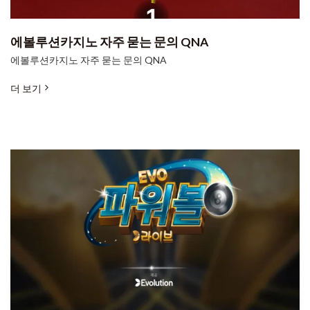
에볼루션카지노 자주 묻는 문의 QNA
에볼루션카지노 자주 묻는 문의 QNA
더 보기