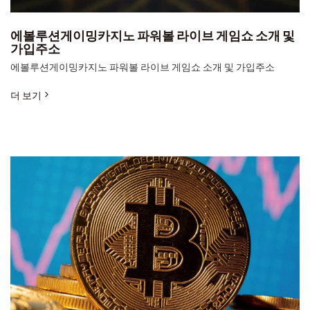
에볼루션게이밍카지노 파워볼 라이브 게임쇼 소개 및
가입주소
에볼루션게이밍카지노 파워볼 라이브 게임쇼 소개 및 가입주소
더 보기