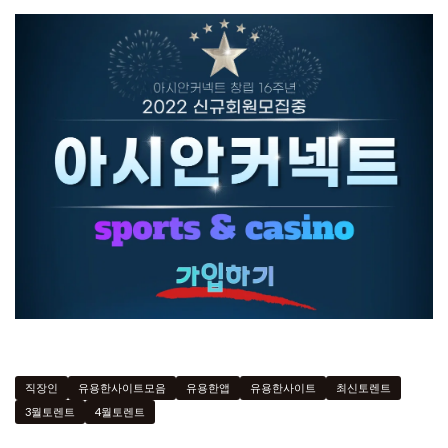
직장인
유용한사이트모음
유용한앱
유용한사이트
최신토렌트
3월토렌트
4월토렌트