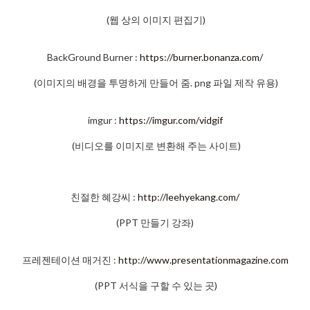
(웹 상의 이미지 편집기)
BackGround Burner :
https://burner.bonanza.com/
(이미지의 배경을 투명하게 만들어 줌. png 파일 제작 유용)
imgur :
https://imgur.com/vidgif
(비디오를 이미지로 변환해 주는 사이트)
친절한 혜강씨 :
http://leehyekang.com/
(PPT 만들기 강좌)
프레젠테이션 매거진 :
http://www.presentationmagazine.com
(PPT 서식을 구할 수 있는 곳)