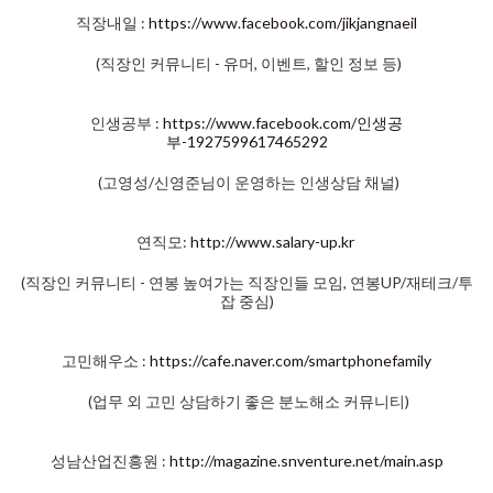
직장내일 :
https://www.facebook.com/jikjangnaeil
(직장인 커뮤니티 - 유머, 이벤트, 할인 정보 등)
인생공부 :
https://www.facebook.com/인생공
부-1927599617465292
(고영성/신영준님이 운영하는 인생상담 채널)
연직모:
http://www.salary-up.kr
(직장인 커뮤니티 - 연봉 높여가는 직장인들 모임, 연봉UP/재테크/투
잡 중심)
고민해우소 :
https://cafe.naver.com/smartphonefamily
(업무 외 고민 상담하기 좋은 분노해소 커뮤니티)
성남산업진흥원 :
http://magazine.snventure.net/main.asp