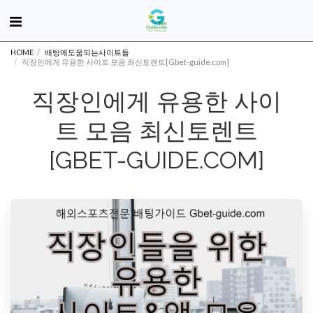
HOME
배팅에도움되는사이트들
직장인에게 유용한 사이트 모음 최신토렌트[Gbet-guide.com]
직장인에게 유용한 사이
트 모음 최신토렌트
[GBET-GUIDE.COM]