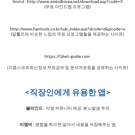
Xmind :
http://www.xmindkorea.net/download.asp?code=3
(무료 마인드맵 프로그램)
http://www.hantools.co.kr/sub_index.asp?dcode=d&pcode=o
(알툴즈와 비슷한 느낌의 무료 프로그램들을 제공하는 사이트)
https://Gbet-guide.com
(각종스포츠최신정보 무료공유 및 분석자료등을 공유하는 사이트)
<직장인에게 유용한 앱>
블라인드
: 익명 커뮤니티 제공. 분노발생 주의
리멤버
: 명함을 찍으면 알아서 내용을 저장해주는 앱