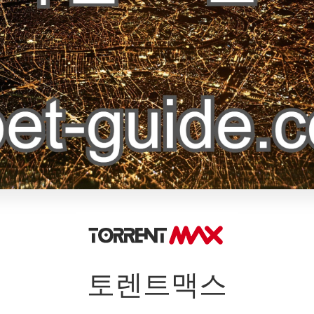
토렌트맥스