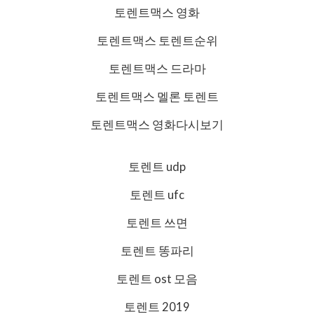
토렌트맥스 영화
토렌트맥스 토렌트순위
토렌트맥스 드라마
토렌트맥스 멜론 토렌트
토렌트맥스 영화다시보기
토렌트 udp
토렌트 ufc
토렌트 쓰면
토렌트 똥파리
토렌트 ost 모음
토렌트 2019