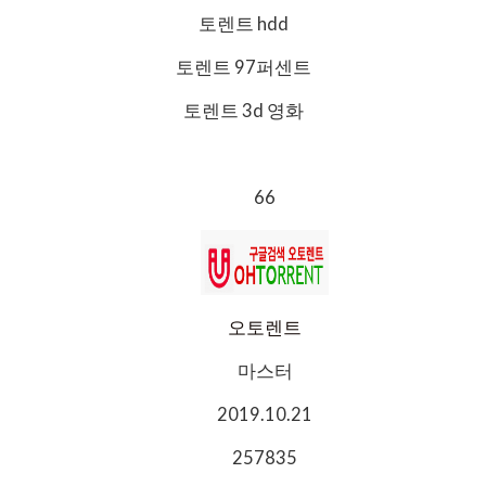
토렌트 hdd
토렌트 97퍼센트
토렌트 3d 영화
66
오토렌트
마스터
2019.10.21
257835