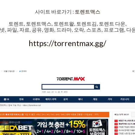
사이트 바로가기 :
토렌트맥스
토렌트, 토렌트맥스, 토렌트왈, 토렌트김, 토렌트 다운,
, 파일, 자료, 공유, 영화, 드라마, 오락, 스포츠, 프로그램, 
https://torrentmax.gg/