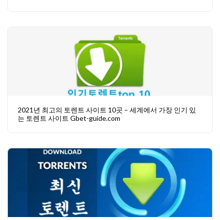
2021년 최고의 토렌트 사이트 10곳 – 세계에서 가장 인기 있
는 토렌트 사이트 Gbet-guide.com