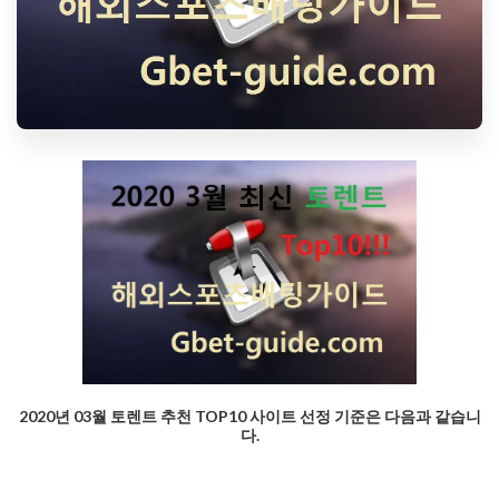
2020년 03월 토렌트 추천 TOP10 사이트 선정 기준은 다음과 같습니
다.