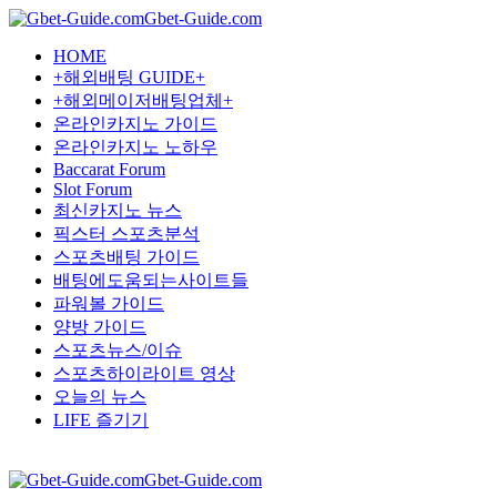
Gbet-Guide.com
HOME
+해외배팅 GUIDE+
+해외메이저배팅업체+
온라인카지노 가이드
온라인카지노 노하우
Baccarat Forum
Slot Forum
최신카지노 뉴스
픽스터 스포츠분석
스포츠배팅 가이드
배팅에도움되는사이트들
파워볼 가이드
양방 가이드
스포츠뉴스/이슈
스포츠하이라이트 영상
오늘의 뉴스
LIFE 즐기기
Gbet-Guide.com