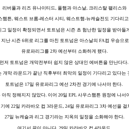
리버풀과 리즈 유나이티드, 풀햄과 아스날, 크리스탈 팰리스와
햄튼, 웨스트 브롬-레스터 시티, 웨스트햄-뉴캐슬전도 기다리고
리그 일정이 확정되면서 토트넘은 시즌 초 험난한 일정을 받아들게
지난 시즌 6위로 리그를 마친 토트넘은 아스날의 FA컵 우승으로
유로파리그를 2차 예선부터 소화하게 됐다.
먼저 토트넘은 개막전부터 쉽지 않은 상대인 에버튼을 만난다다
 개막 라운드가 끝난 직후부터 최악의 일정이 기다리고 있다는 
토트넘은 17일 유로파리그 예선 2차전 경기에 나서야 한다.
 아직 정해지지 않았다. 이어 20일 EPL 사우스햄튼 원정에 나서야
기에 22일 카라바오 컵 3라운드, 24일 유로파리그 3차 예선을 
27일 뉴캐슬과 리그 경기라는 지옥의 일정을 소화해야 한다.
여기서 끝이 아니다. 29일 카라바오 컵 4라운드,