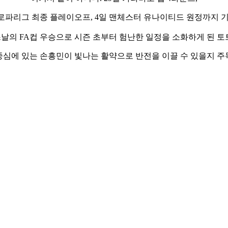
유로파리그 최종 플레이오프, 4일 맨체스터 유나이티드 원정까지 
날의 FA컵 우승으로 시즌 초부터 험난한 일정을 소화하게 된 토
중심에 있는 손흥민이 빛나는 활약으로 반전을 이끌 수 있을지 주