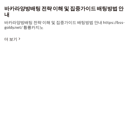
바카라양방배팅 전략 이해 및 집중가이드 배팅방법 안
내
바카라양방배팅 전략 이해 및 집중가이드 배팅방법 안내 https://bss-
goldy.net/ 황룡카지노
더 보기