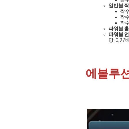
일반볼 짝+
짝수
짝수
짝수
파워볼 홀
파워볼 언
당: 0.97
에볼루션