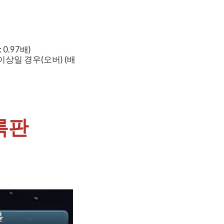
0.97배)
 이상일 경우(오버) (배
록판