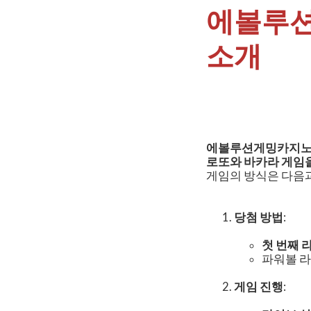
에볼루션
소개
에볼루션게밍카지노 
로또와 바카라 게임
게임의 방식은 다음
당첨 방법
:
첫 번째 
파워볼 라
게임 진행
: