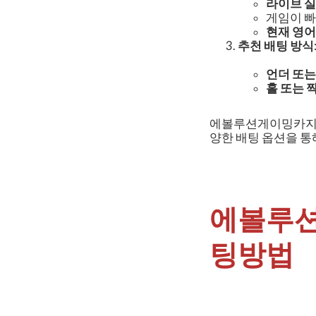
라이브 
게임이 
현재 영어
추천 배팅 방식
언더 또는
홀 또는 
에볼루션게이밍카지노
양한 배팅 옵션을 
에볼루션
팅방법