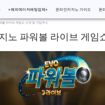
+
+해외메이저배팅업체+
온라인카지노 가이드
온
볼 라이브 게임쇼 소개 및 가입주소
노 파워볼 라이브 게임쇼