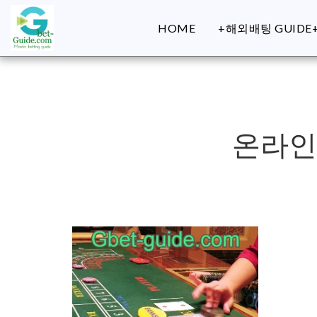
HOME
+해외배팅 GUIDE
온라인