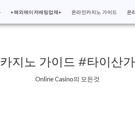
+
+해외메이저배팅업체+
온라인카지노 가이드
온
카지노 가이드 #타이산
Online Casino의 모든것