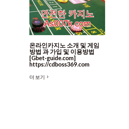
온라인카지노 소개 및 게임
방법 과 가입 및 이용방법
[Gbet-guide.com]
https://cdboss369.com
더 보기