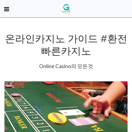
온라인카지노 가이드 #환전
빠른카지노
Online Casino의 모든것