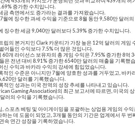
 기간에 453개의 카지노가 운영되던 것과 비교하여 439개의 
.69% 증가한 수치입니다.
 세금 측면에서도 증가라는 결과를 가져왔습니다.
 7월에 징수한 과세 수익을 기준으로 8월 동안 9,580만 달
 징수한 세금 9,040만 달러보다 5.39% 증가한 수치입니다.
트립의 본거지인 Clark 카운티가 가장 높은 12억 달러의 게임
벌어들인 수익보다 7.5% 더 많은 것입니다.
0개 라이선스 보유자의 총 게임 수익은 7.95% 증가한 8억 3
들은 전년 대비 8.91% 증가한 6540만 달러의 매출을 기록했
머신 수익과 바카라 수익의 강세에 힘입었습니다.
록적인 수준은 아니지만 7월에 양호한 성과를 거두었고, 바카
 6,620만 달러를 기록했습니다.
록적인 성과는 미국 전역의 성장 추세를 나타내고 있습니다.
ican Gaming Association)의 최근 보고서에 따르면, 미국의
만 달러의 수익을 기록했습니다.
, 스포츠 베팅 및 아이게이밍을 포괄하는 상업용 게임의 수익
돌파하는 데 도움이 되었고, 3개월 동안의 기간은 업계에서 두 번
 연속 연간 성장을 기록하였습니다.