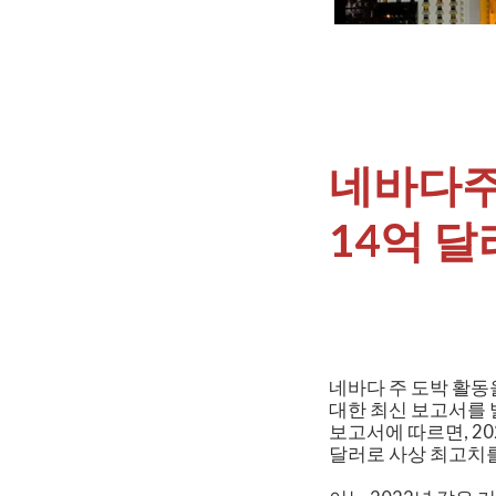
네바다주
14억 달
네바다 주 도박 활동
대한 최신 보고서를
보고서에 따르면, 2
달러로 사상 최고치