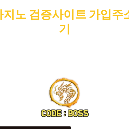
지노 검증사이트 가입주
기