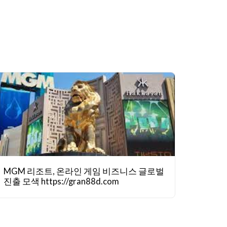
MGM 리조트, 온라인 게임 비즈니스 글로벌
진출 모색 https://gran88d.com