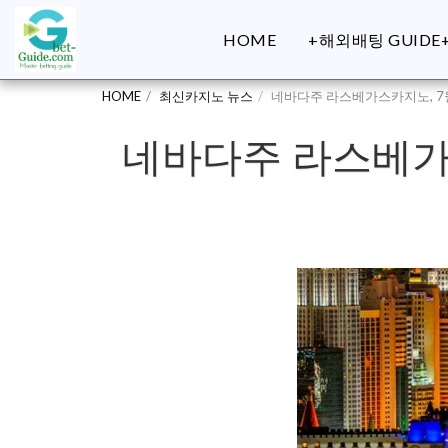
HOME
+해외배팅 GUIDE
HOME
최신카지노 뉴스
네바다주 라스베가스카지노, 7월
네바다주 라스베가스