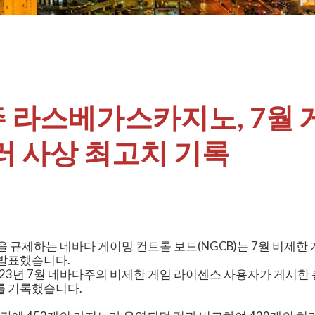
 라스베가스카지노, 7월 
러 사상 최고치 기록
을 규제하는 네바다 게이밍 컨트롤 보드(NGCB)는 7월 비제한
 발표했습니다.
023년 7월 네바다주의 비제한 게임 라이센스 사용자가 게시한 
를 기록했습니다.