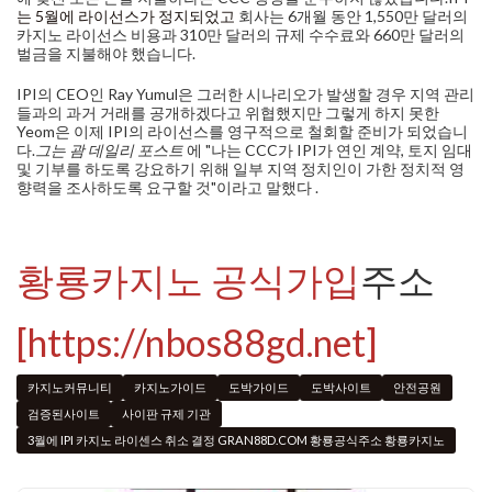
는 5월에 라이선스가 정지되었고
회사는 6개월 동안 1,550만 달러의
카지노 라이선스 비용과 310만 달러의 규제 수수료와 660만 달러의
벌금을 지불해야 했습니다.
IPI의 CEO인 Ray Yumul은 그러한 시나리오가 발생할 경우 지역 관리
들과의 과거 거래를 공개하겠다고 위협했지만 그렇게 하지 못한
Yeom은 이제 IPI의 라이선스를 영구적으로 철회할 준비가 되었습니
다.
그는 괌 데일리 포스트
에 "나는 CCC가 IPI가 연인 계약, 토지 임대
및 기부를 하도록 강요하기 위해 일부 지역 정치인이 가한 정치적 영
향력을 조사하도록 요구할 것"이라고 말했다 .
황룡카지노 공식가입
주소
[https://nbos88gd.net]
카지노커뮤니티
카지노가이드
도박가이드
도박사이트
안전공원
검증된사이트
사이판 규제 기관
3월에 IPI 카지노 라이센스 취소 결정 GRAN88D.COM 황룡공식주소 황룡카지노