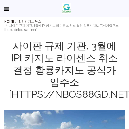
HOME
최신카지노 뉴스
사이판 규제 기관, 3월에 IPI 카지노 라이센스 취소 결정 황룡카지노 공식가입주소
[https://nbos88gd.net]
사이판 규제 기관, 3월에
IPI 카지노 라이센스 취소
결정 황룡카지노 공식가
입주소
[HTTPS://NBOS88GD.NET