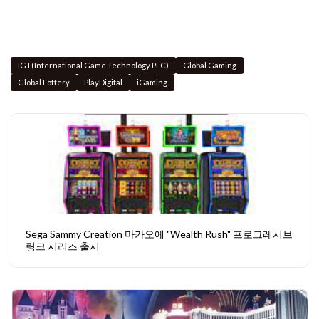
IGT(International Game Technology PLC)
Global Gaming
Global Lottery
PlayDigital
iGaming
Sega Sammy Creation 마카오에 "Wealth Rush" 프로그레시브
링크 시리즈 출시