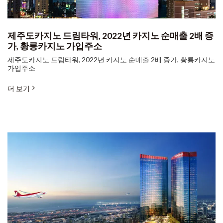
제주도카지노 드림타워, 2022년 카지노 순매출 2배 증
가, 황룡카지노 가입주소
제주도카지노 드림타워, 2022년 카지노 순매출 2배 증가, 황룡카지노
가입주소
더 보기