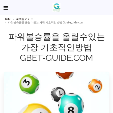
HOME
파워볼 가이드
파워볼승률을 올릴수있는 가장 기초적인방법 Gbet-guide.com
파워볼승률을 올릴수있는
가장 기초적인방법
GBET-GUIDE.COM