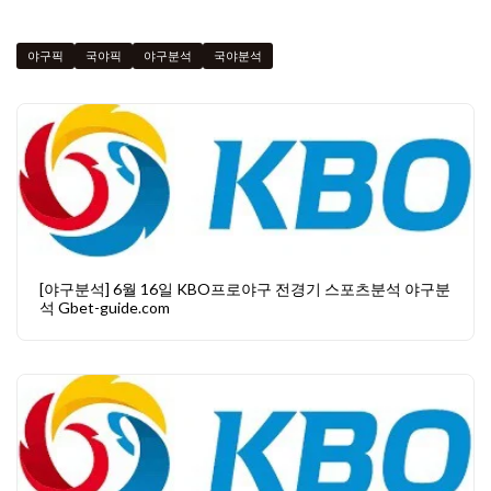
야구픽
국야픽
야구분석
국야분석
[야구분석] 6월 16일 KBO프로야구 전경기 스포츠분석 야구분
석 Gbet-guide.com