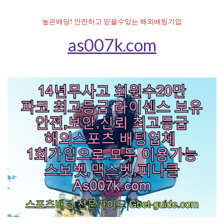
높은배당! 안전하고 믿을수있는 해외배팅기업
as007k.com