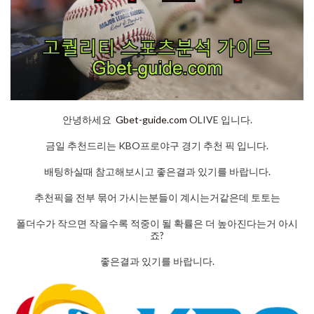
안녕하세요
Gbet-guide.com
OLIVE 입니다.
금일 추천드리는 KBO프로야구 경기 추천 픽 입니다.
배팅하실때 참고해보시고 좋은결과 있기를 바랍니다.
추천픽을 전부 묶어 가시는분들이 계시는거같은데 토토는
폴더수가 작으면 작을수록 적중이 될 확률은 더 높아진다는거 아시
죠?
좋은결과 있기를 바랍니다.