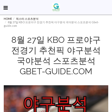
HOME
픽스터 스포츠분석
8월 27일 KBO 프로야구 전경기 추천픽 야구분석 국야분석 스포츠분석 Gbet-
guide.com
8월 27일 KBO 프로야구
전경기 추천픽 야구분석
국야분석 스포츠분석
GBET-GUIDE.COM