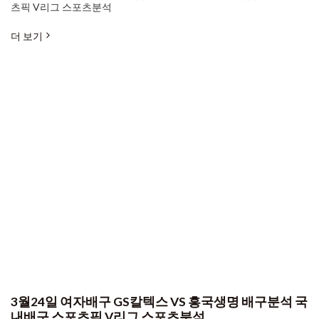
츠픽 V리그 스포츠분석
더 보기
3월24일 여자배구 GS칼텍스 VS 흥국생명 배구분석 국
내배구 스포츠픽 V리그 스포츠분석