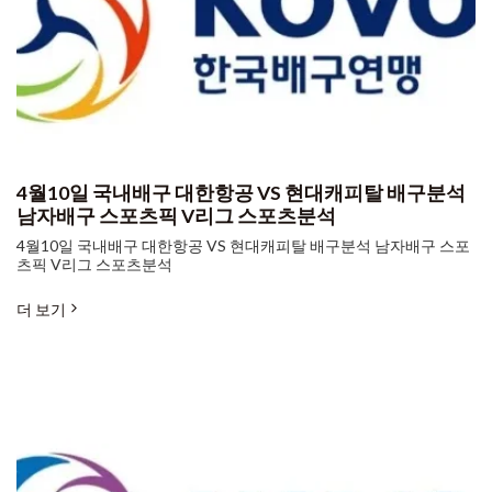
4월10일 국내배구 대한항공 VS 현대캐피탈 배구분석
남자배구 스포츠픽 V리그 스포츠분석
4월10일 국내배구 대한항공 VS 현대캐피탈 배구분석 남자배구 스포
츠픽 V리그 스포츠분석
더 보기