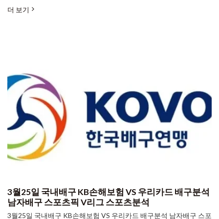
더 보기
3월25일 국내배구 KB손해보험 VS 우리카드 배구분석
남자배구 스포츠픽 V리그 스포츠분석
3월25일 국내배구 KB손해보험 VS 우리카드 배구분석 남자배구 스포