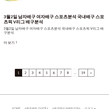
3월2일 남자배구 여자배구 스포츠분석 국내배구 스포
츠픽 V리그 배구분석
3월2일 남자배구 여자배구 스포츠분석 국내배구 스포츠픽 V리그 배
구분석
더 보기
1
2
3
4
5
6
7
8
...
19
»
HOME
+해외배팅 GUIDE+
+해외메이저배팅업체+
더 보기