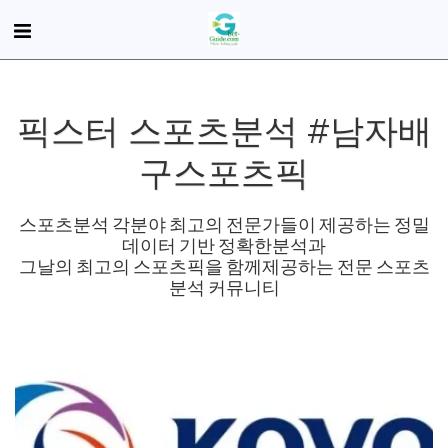
픽스터 스포츠분석 #남자배
구스포츠픽
스포츠분석 각분야 최고의 전문가들이 제공하는 정밀
데이터 기반 정확한분석과

그날의 최고의 스포츠픽을 함께제공하는 전문 스포츠
분석 커뮤니티