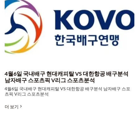
4월6일 국내배구 현대캐피탈 VS 대한항공 배구분석
남자배구 스포츠픽 V리그 스포츠분석
4월6일 국내배구 현대캐피탈 VS 대한항공 배구분석 남자배구 스포
츠픽 V리그 스포츠분석
더 보기