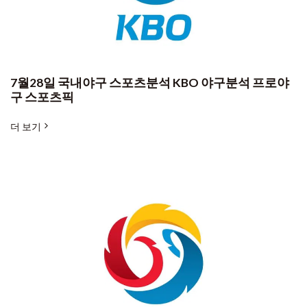
7월28일 국내야구 스포츠분석 KBO 야구분석 프로야
구 스포츠픽
더 보기