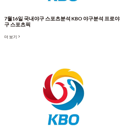
7월16일 국내야구 스포츠분석 KBO 야구분석 프로야
구 스포츠픽
더 보기