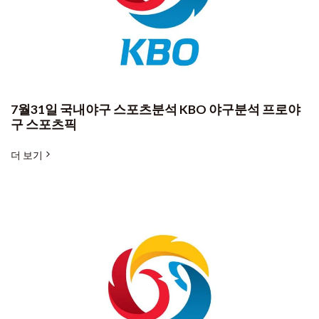
7월31일 국내야구 스포츠분석 KBO 야구분석 프로야
구 스포츠픽
더 보기