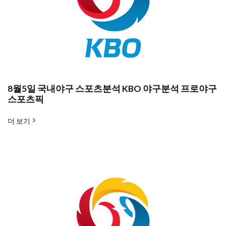
8월5일 국내야구 스포츠분석 KBO 야구분석 프로야구
스포츠픽
더 보기