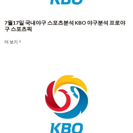
7월17일 국내야구 스포츠분석 KBO 야구분석 프로야
구 스포츠픽
더 보기