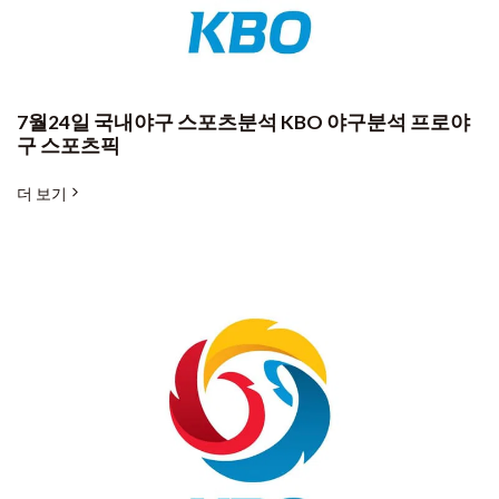
7월24일 국내야구 스포츠분석 KBO 야구분석 프로야
구 스포츠픽
더 보기