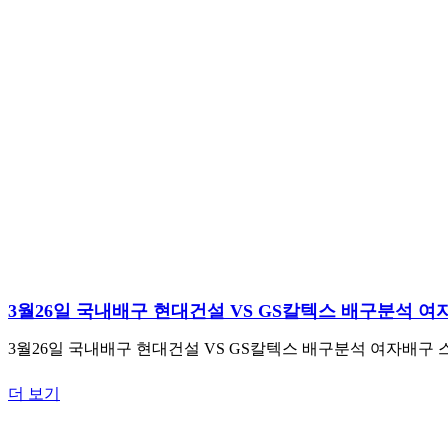
3월26일 국내배구 현대건설 VS GS칼텍스 배구분석 
3월26일 국내배구 현대건설 VS GS칼텍스 배구분석 여자배구
더 보기