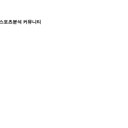
 스포츠분석 커뮤니티