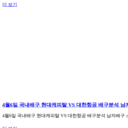
더 보기
4월6일 국내배구 현대캐피탈 VS 대한항공 배구분석 
4월6일 국내배구 현대캐피탈 VS 대한항공 배구분석 남자배구