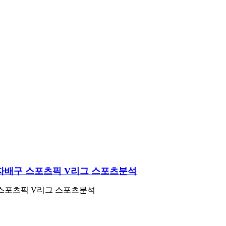
남자배구 스포츠픽 V리그 스포츠분석
 스포츠픽 V리그 스포츠분석