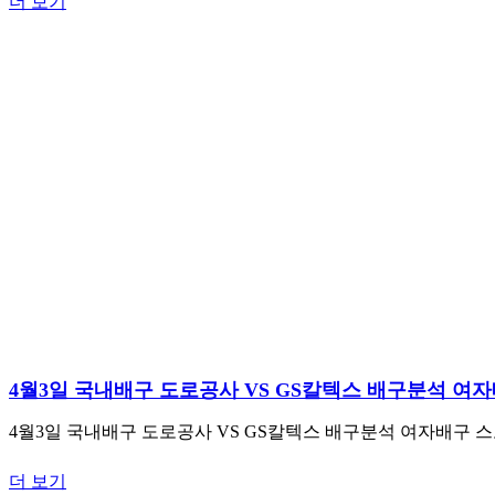
더 보기
4월3일 국내배구 도로공사 VS GS칼텍스 배구분석 여
4월3일 국내배구 도로공사 VS GS칼텍스 배구분석 여자배구 
더 보기