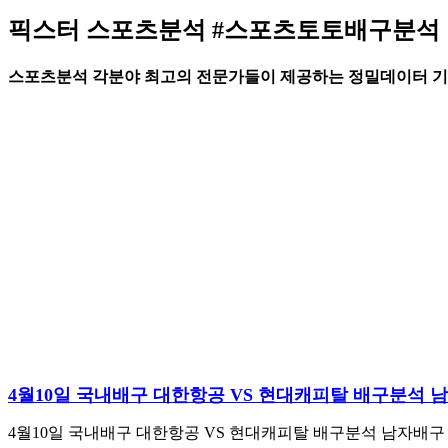
픽스터 스포츠분석 #스포츠토토배구분석
스포츠분석 각분야 최고의 전문가들이 제공하는 정밀데이터 
4월10일 국내배구 대한항공 VS 현대캐피탈 배구분석
4월10일 국내배구 대한항공 VS 현대캐피탈 배구분석 남자배