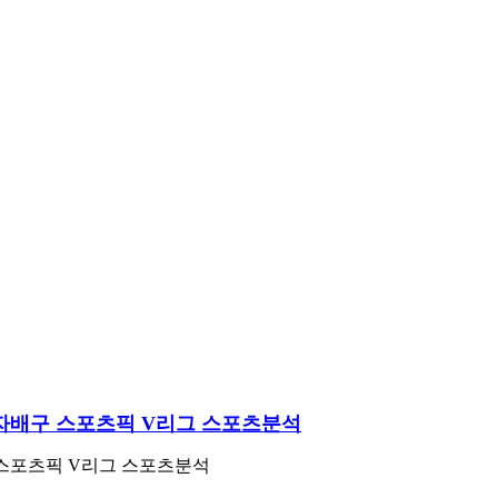
남자배구 스포츠픽 V리그 스포츠분석
 스포츠픽 V리그 스포츠분석