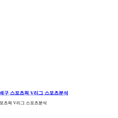
자배구 스포츠픽 V리그 스포츠분석
스포츠픽 V리그 스포츠분석