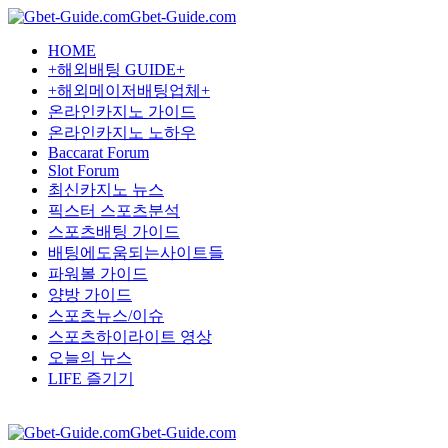
Gbet-Guide.com
HOME
+해외배팅 GUIDE+
+해외메이저배팅업체+
온라인카지노 가이드
온라인카지노 노하우
Baccarat Forum
Slot Forum
최신카지노 뉴스
픽스터 스포츠분석
스포츠배팅 가이드
배팅에도움되는사이트들
파워볼 가이드
양방 가이드
스포츠뉴스/이슈
스포츠하이라이트 영상
오늘의 뉴스
LIFE 즐기기
Gbet-Guide.com