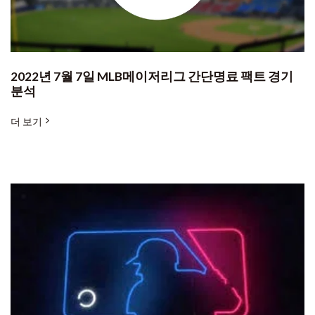
2022년 7월 7일 MLB메이저리그 간단명료 팩트 경기
분석
더 보기