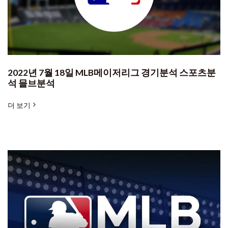
2022년 7월 18일 MLB메이저리그 경기분석 스포츠분
석 믈브분석
더 보기