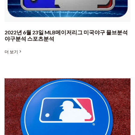
2022년 6월 23일 MLB메이저리그 미국야구 믈브분석
야구분석 스포츠분석
더 보기