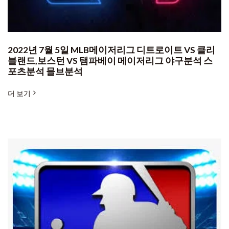
2022년 7월 5일 MLB메이저리그 디트로이트 VS 클리
블랜드,보스턴 VS 탬파베이 메이저리그 야구분석 스
포츠분석 믈브분석
더 보기