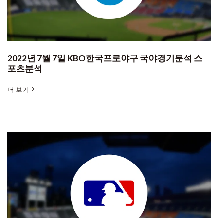
2022년 7월 7일 KBO한국프로야구 국야경기분석 스
포츠분석
더 보기