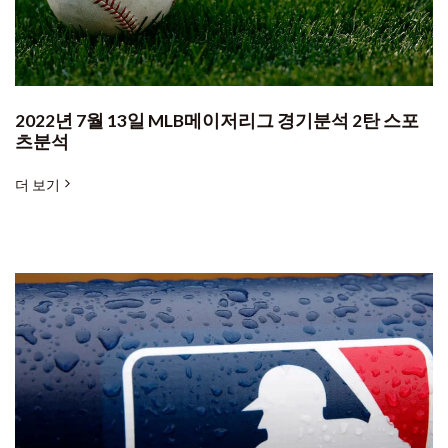
2022년 7월 13일 MLB메이저리그 경기분석 2탄 스포
츠분석
더 보기