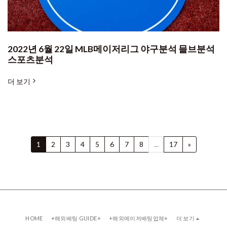
2022년 6월 22일 MLB메이저리그 야구분석 믈브분석
스포츠분석
더 보기
1
2
3
4
5
6
7
8
...
17
»
HOME
+해외배팅 GUIDE+
+해외메이저배팅업체+
더 보기