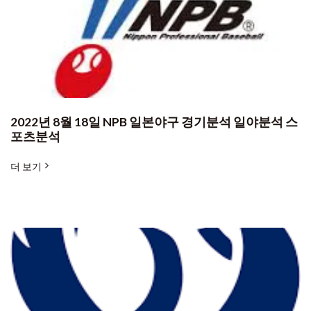
2022년 8월 18일 NPB 일본야구 경기분석 일야분석 스
포츠분석
더 보기