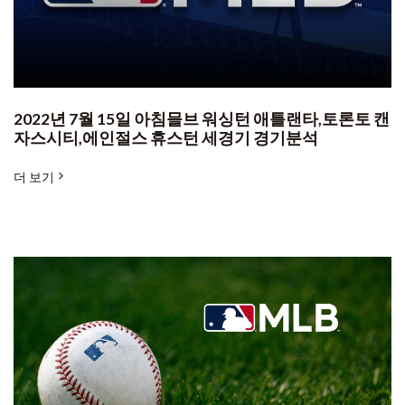
2022년 7월 15일 아침믈브 워싱턴 애틀랜타,토론토 캔
자스시티,에인절스 휴스턴 세경기 경기분석
더 보기