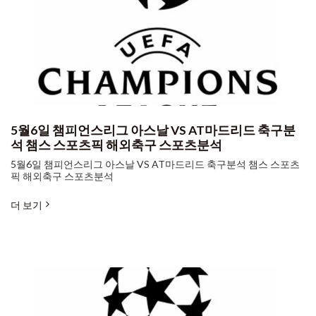
5월6일 챔피언스리그 아스날 VS AT마드리드 축구분
석 챔스 스포츠픽 해외축구 스포츠분석
5월6일 챔피언스리그 아스날 VS AT마드리드 축구분석 챔스 스포츠
픽 해외축구 스포츠분석
더 보기