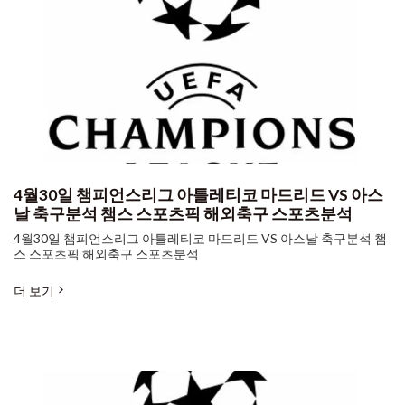
4월30일 챔피언스리그 아틀레티코 마드리드 VS 아스
날 축구분석 챔스 스포츠픽 해외축구 스포츠분석
4월30일 챔피언스리그 아틀레티코 마드리드 VS 아스날 축구분석 챔
스 스포츠픽 해외축구 스포츠분석
더 보기