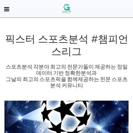
픽스터 스포츠분석 #챔피언
스리그
스포츠분석 각분야 최고의 전문가들이 제공하는 정밀
데이터 기반 정확한분석과

그날의 최고의 스포츠픽을 함께제공하는 전문 스포츠
분석 커뮤니티