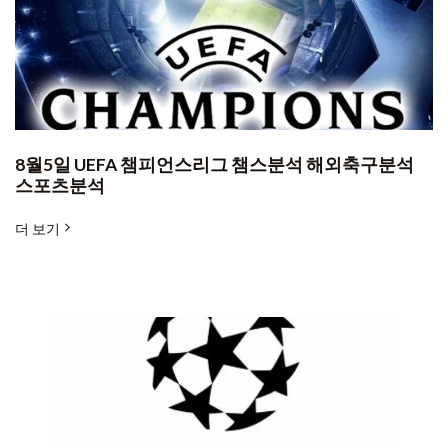
8월5일 UEFA 챔피언스리그 챔스분석 해외축구분석
스포츠분석
더 보기