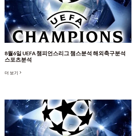
8월6일 UEFA 챔피언스리그 챔스분석 해외축구분석
스포츠분석
더 보기