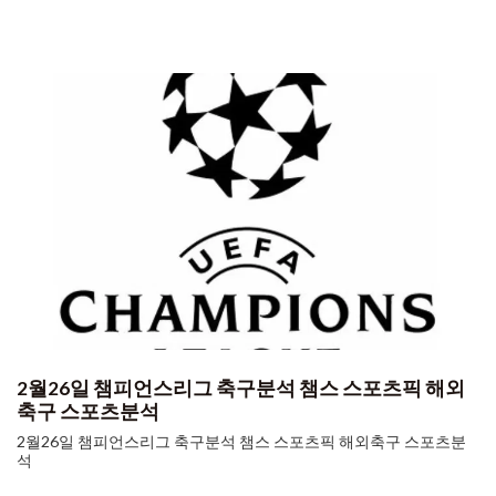
2월26일 챔피언스리그 축구분석 챔스 스포츠픽 해외
축구 스포츠분석
2월26일 챔피언스리그 축구분석 챔스 스포츠픽 해외축구 스포츠분
석