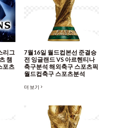
언스리그
7월16일 월드컵본선 준결승
츠 챔
전 잉글랜드 VS 아르헨티나
스포츠
축구분석 해외축구 스포츠픽
월드컵축구 스포츠분석
더 보기