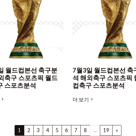
일 월드컵본선 축구분
7월3일 월드컵본선 축
외축구 스포츠픽 월드
석 해외축구 스포츠픽 
구 스포츠분석
컵축구 스포츠분석
기
더 보기
1
2
3
4
5
6
7
8
...
19
»