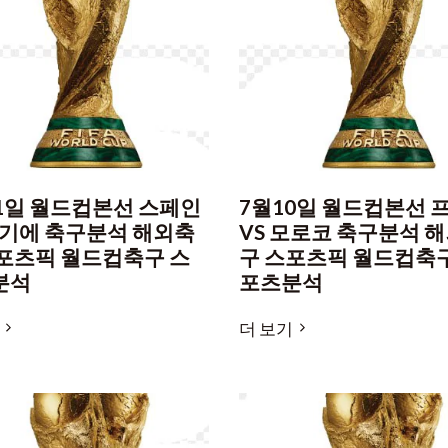
1일 월드컵본선 스페인
7월10일 월드컵본선 
벨기에 축구분석 해외축
VS 모로코 축구분석 
포츠픽 월드컵축구 스
구 스포츠픽 월드컵축구
분석
포츠분석
기
더 보기