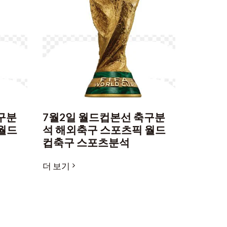
구분
7월2일 월드컵본선 축구분
월드
석 해외축구 스포츠픽 월드
컵축구 스포츠분석
더 보기