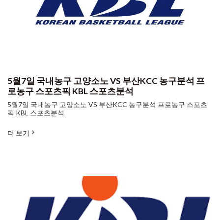
5월7일 국내농구 고양소노 VS 부산KCC 농구분석 프
로농구 스포츠픽 KBL 스포츠분석
5월7일 국내농구 고양소노 VS 부산KCC 농구분석 프로농구 스포츠
픽 KBL 스포츠분석
더 보기