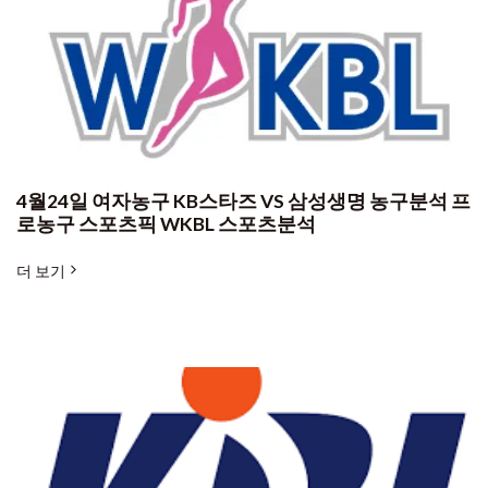
4월24일 여자농구 KB스타즈 VS 삼성생명 농구분석 프
로농구 스포츠픽 WKBL 스포츠분석
더 보기