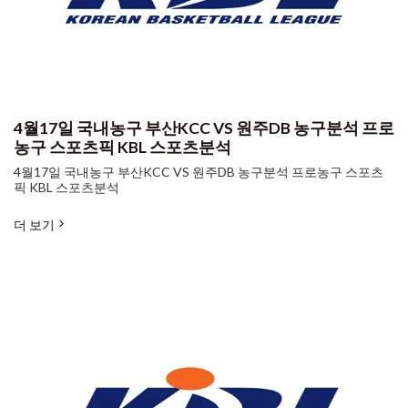
4월17일 국내농구 부산KCC VS 원주DB 농구분석 프로
농구 스포츠픽 KBL 스포츠분석
4월17일 국내농구 부산KCC VS 원주DB 농구분석 프로농구 스포츠
픽 KBL 스포츠분석
더 보기