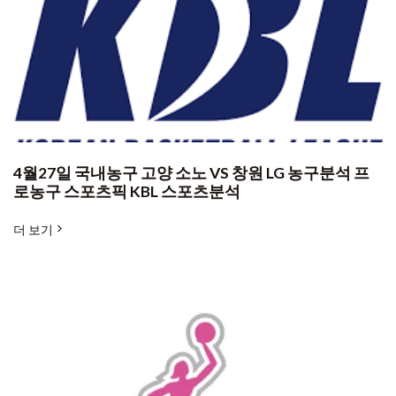
4월27일 국내농구 고양 소노 VS 창원 LG 농구분석 프
로농구 스포츠픽 KBL 스포츠분석
더 보기