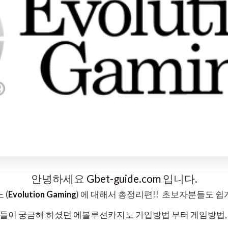
안녕하세요
Gbet-guide.com
입니다.
 (
Evolution Gaming
) 에 대해서 총정리편!! 초보자분들도 
들이 궁금해 하셨던 에볼루션카지노 가입방법 부터 게임방법