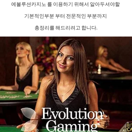
에볼루션카지노 를 이용하기 위해서 알아두셔야할
기본적인부분 부터 전문적인 부분까지
총정리를 해드리려고 합니다.