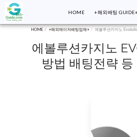
HOME
+해외배팅 GUIDE
HOME
+해외메이저배팅업체+
에볼루션카지노 Evoluti
에볼루션카지노 EVO
방법 배팅전략 등