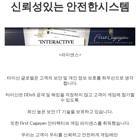
신뢰성있는 안전한시스템
<라이센스>
타이산 글로벌은 고객의 보안 및 개인 정보 보호를 최우선으로 생각
합니다.
타이산은 DDoS 공격 및 해킹을 걱정하지 않고 고객이 게임에 참가할
수 있도록
최신 높은 보안 IT 기술을 보유하고 있습니다.
또한 First Cagayan 인터랙티브 게임 라이센스를 취득했습니다.
우리는 고객이 우리를 신뢰하고 안전하게 게임에만