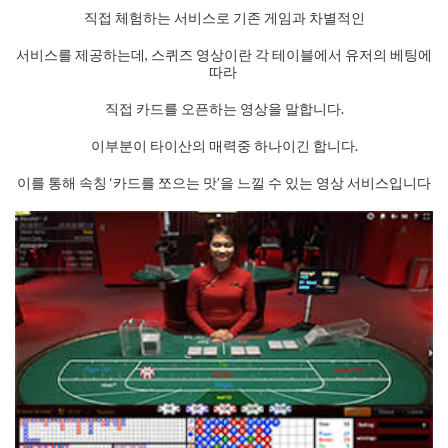
직접 체험하는 서비스로 기존 게임과 차별적인
서비스를 제공하는데, 스퀴즈 영상이란 각 테이블에서 유저의 베팅에
따라
직접 카드를 오픈하는 영상을 말합니다.
이부분이 타이산의 매력중 하나이긴 합니다.
이를 통해 속칭 ‘카드를 쪼으는 맛’을 느낄 수 있는 영상 서비스입니다