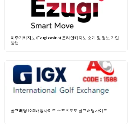
이주기카지노 (Ezugi casino) 온라인카지노 소개 및 정보 가입
방법
골프배팅 IGX배팅사이트 스포츠토토 골프배팅사이트