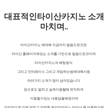
대표적인타이산카지노 소개
마치며..
타이산카지노 에대해 지금까지 말씀드린것은
타이산 홈페이지에있는 소개를 기반으로 말씀드린것이며
타이산카지노의 배팅방식
그리고 인터페이스 그리고 게임하는법에대해서등
여러가지 소개가 많이 남아있습니다
앞으로도 알차고 실제이용할때 유익하게
이용할수있는 내용담을예정이며
마지막으로 이런 알차고 안전한 온라인카지노 타이산 을 이용하기위