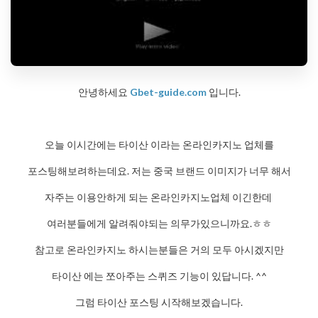
안녕하세요
Gbet-guide.com
입니다.
오늘 이시간에는 타이산 이라는 온라인카지노 업체를
포스팅해보려하는데요. 저는 중국 브랜드 이미지가 너무 해서
자주는 이용안하게 되는 온라인카지노업체 이긴한데
여러분들에게 알려줘야되는 의무가있으니까요.ㅎㅎ
참고로 온라인카지노 하시는분들은 거의 모두 아시겠지만
타이산 에는 쪼아주는 스퀴즈 기능이 있답니다. ^^
그럼 타이산 포스팅 시작해보겠습니다.