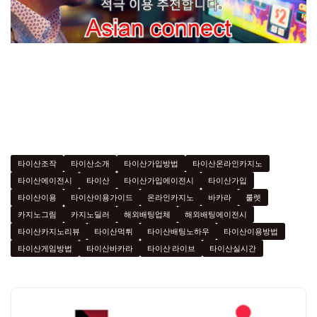
타이산조작
타이산소개
타이산가입방법
타이산온라인카지노
타이산에이전시
타이산
타이산가입에이전시
타이산가입
타이산이용
타이산이용가이드
온라인카지노
바카라
룰렛
카지노그림
카지노딜러
해외배팅업체
해외배팅에이전시
타이산카지노리뷰
타이산먹튀
타이산배팅노하우
타이산이용방법
타이산게임방법
타이산바카라
타이산 라이브
타이산실시간