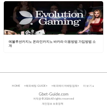
에볼루션카지노 온라인카지노 바카라 이용방법 가입방법 소
개
HOME
+해외배팅 GUIDE+
+해외메이저배팅업체+
더 보기
Gbet-Guide.com
저작권 © 2026 All rights reserved
개인정보 보호정책