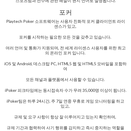
스포츠팀과 선수에 관한 해설이 현지 언어로 설명됩니다.
포커
Playtech Poker 소프트웨어는 사용자 친화적 포커 클라이언트 라이
센스가 있고,
포커를 시작하는 필요한 모든 것을 갖추고 있습니다.
여러 언어 및 통화가 지원되며, 전 세계 라이센스 사용자를 위한 최고
의 온라인 포커 입니다.
iOS 및 Android, 데스크탑 PC, HTML5 웹 및 HTML5 모바일을 포함하
여
모든 채널과 플랫폼에서 사용할 수 있습니다.
iPoker 피크타임에는 동시접속자 수가 무려 35,000명 이상이 됩니다.
iPoker팀은 하루 24시간, 주 7일 연중 무휴로 게임 모니터링을 하고
있고,
규제 및 요구 사항이 항상 잘 이루어지고 있는지 확인하며,
규제 기간과 협력하여 사기 행위를 감지하고 즉시 중지하는 역할을