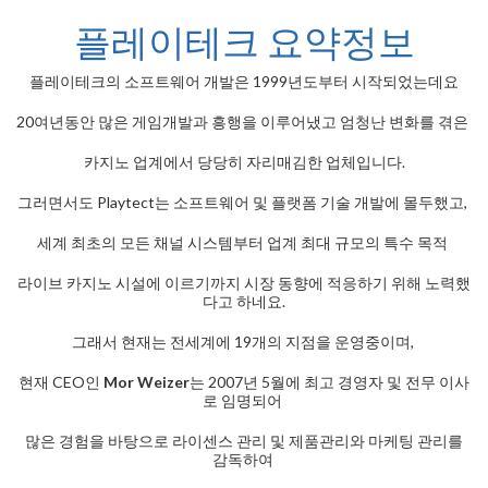
플레이테크 요약정보
플레이테크의 소프트웨어 개발은 1999년도부터 시작되었는데요
20여년동안 많은 게임개발과 흥행을 이루어냈고 엄청난 변화를 겪은
카지노 업계에서 당당히 자리매김한 업체입니다.
그러면서도 Playtect는 소프트웨어 및 플랫폼 기술 개발에 몰두했고,
세계 최초의 모든 채널 시스템부터 업계 최대 규모의 특수 목적
라이브 카지노 시설에 이르기까지 시장 동향에 적응하기 위해 노력했
다고 하네요.
그래서 현재는 전세계에 19개의 지점을 운영중이며,
현재 CEO인
Mor Weizer
는 2007년 5월에 최고 경영자 및 전무 이사
로 임명되어
많은 경험을 바탕으로 라이센스 관리 및 제품관리와 마케팅 관리를
감독하여