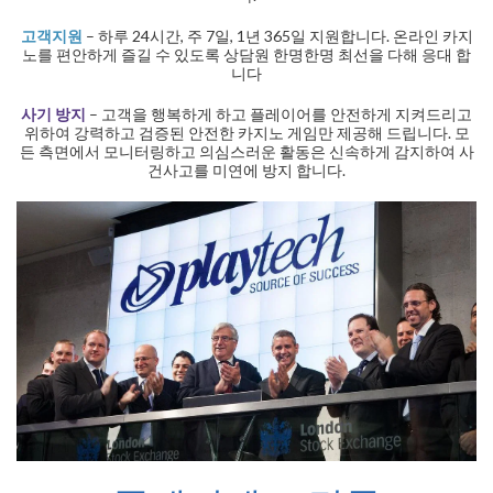
고객지원
– 하루 24시간, 주 7일, 1년 365일 지원합니다. 온라인 카지
노를 편안하게 즐길 수 있도록 상담원 한명한명 최선을 다해 응대 합
니다
사기 방지
– 고객을 행복하게 하고 플레이어를 안전하게 지켜드리고
위하여 강력하고 검증된 안전한 카지노 게임만 제공해 드립니다. 모
든 측면에서 모니터링하고 의심스러운 활동은 신속하게 감지하여 사
건사고를 미연에 방지 합니다.