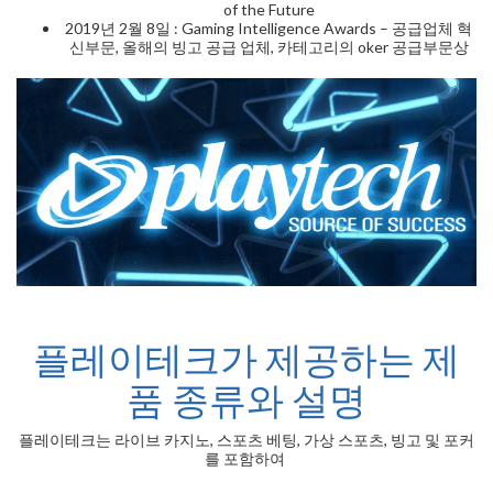
of the Future
2019년 2월 8일 : Gaming Intelligence Awards – 공급업체 혁
신부문, 올해의 빙고 공급 업체, 카테고리의 oker 공급부문상
플레이테크가 제공하는 제
품 종류와 설명
플레이테크는 라이브 카지노, 스포츠 베팅, 가상 스포츠, 빙고 및 포커
를 포함하여