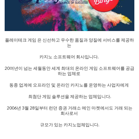
플레이테크 게임 은 신선하고 우수한 품질과 양질에 서비스를 제공하
는
카지노 소프트웨어 회사입니다.
20여년이 넘는 세월동안 세계 최대의 온라인 게임 소프트웨어를 공급
하는 업체로
동종 업계에 오프라인 및 온라인 카지노를 운영하는 사업자에게
최첨단 게임 솔루션을 제공하는 업체입니다.
2006년 3월 28일부터 런던 증권 거래소 메인 마켓에서도 거래 되는
회사로서
규모가 있는 카지노업체입니다.