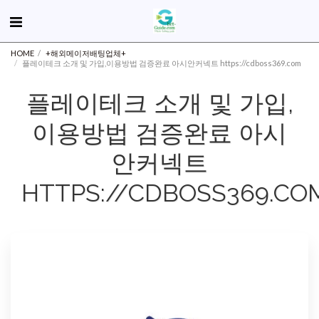
HOME
+해외메이저배팅업체+
플레이테크 소개 및 가입,이용방법 검증완료 아시안커넥트 https://cdboss369.com
플레이테크 소개 및 가입,
이용방법 검증완료 아시
안커넥트
HTTPS://CDBOSS369.CO