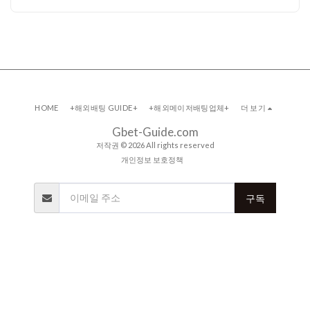
HOME
+해외배팅 GUIDE+
+해외메이저배팅업체+
더 보기
Gbet-Guide.com
저작권 © 2026 All rights reserved
개인정보 보호정책
구독