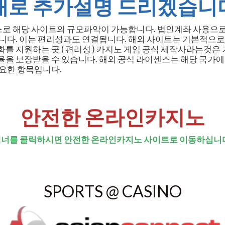
대로 추가설명 드리겠습니
로 해당 사이트의 규모파악이 가능합니다. 법인계좌 사용으로
습니다. 이는 편리성과도 연결됩니다. 해외 사이트는 기본적으
화를 지원하는 곳 ( 편리성 ) 카지노 게임 공식 제작사라는것
율을 보장받을 수 있습니다. 해외 공식 라이센스는 해당 국가에
중요한 항목입니다.
안전한 온라인카지노
너를 클릭하시면 안전한 온라인카지노 사이트로 이동하십니
SPORTS @ CASINO