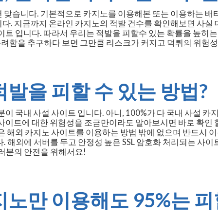
 맞습니다. 기본적으로 카지노를 이용해본 또는 이용하는 배터
다. 지금까지 온라인 카지노의 적발 건수를 확인해보면 사실
이트 입니다. 따라서 우리는 적발을 피할수 있는 확률을 높히는
 화려함을 추구하다 보면 그만큼 리스크가 커지고 먹튀의 위험
적발을 피할 수 있는 방법?
이 국내 사설 사이트 입니다. 아니, 100%가 다 국내 사설 카
사이트에 대한 위험성을 조금만이라도 알아보시면 바로 확인 할
은 해외 카지노 사이트를 이용하는 방법 밖에 없으며 반드시 
. 해외에 서버를 두고 안정성 높은 SSL 암호화 처리되는 사
여러분의 안전을 위해서요!
지노만 이용해도 95%는 피