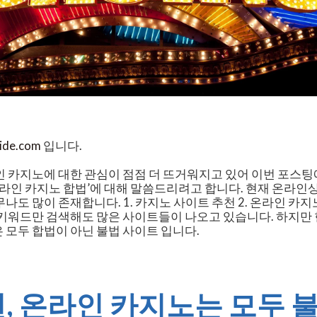
ide.com
입니다.
 카지노에 대한 관심이 점점 더 뜨거워지고 있어 이번 포스
온라인 카지노 합법’에 대해 말씀드리려고 합니다. 현재 온라인
도 많이 존재합니다. 1. 카지노 사이트 추천 2. 온라인 카지노
키워드만 검색해도 많은 사이트들이 나오고 있습니다. 하지만
모두 합법이 아닌 불법 사이트 입니다.
, 온라인 카지노는 모두 