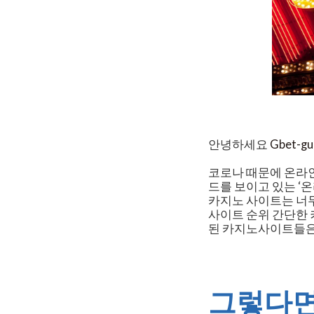
안녕하세요
Gbet-gu
코로나 때문에 온라인
드를 보이고 있는 ‘
카지노 사이트는 너무나
사이트 순위 간단한 
된 카지노사이트들은 
그렇다면