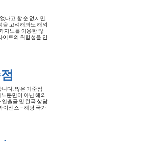
없다고 할 순 없지만,
전성을 고려해봐도 해외
 카지노를 이용한 많
사이트의 위험성을 인
준점
니다. 많은 기준점
카지노뿐만이 아닌 해외
화 입출금 및 한국 상담
 라이센스 – 해당 국가