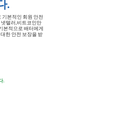
다.
 기본적인 회원 안전
로 넷텔러,비트코인만
은 기본적으로 배터에게
 대한 안전 보장을 받
다.