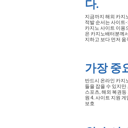
다.
지금까지 해외 카지노
적발 순서는 사이트-
카지노 사이트 이용으
은 카지노배터분께서
지하고 보다 먼저 움
가장 중
반드시 온라인 카지
들을 잡을 수 있지만
스포츠, 해외 복권등 
원 4. 사이트 지원 
보호