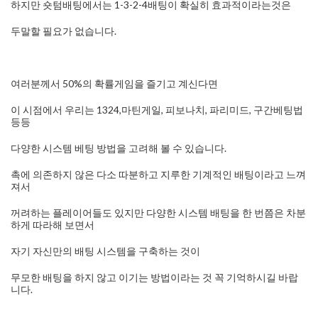
하지만 숏텀배팅에서는 1-3-2-4배팅이 확실히 효과적이라는것은
두말할 필요가 없습니다.
여러분께서 50%
의 확률게임을 즐기고 계신다면
이 시점에서 우리는 1324,마틴게일
,
피보나치
,
파리미드
,
구간베팅법
등등
다양한 시스템 베팅 방법을 고려해 볼 수 있습니다
.
촉에 의존하지 않은 다소 따분하고 지루한 기계적인 배팅이라고 느껴
져서
꺼려하는 플레이어들도 있지만 다양한 시스템 배팅을 한 번쯤은 차분
하게 따라해 보면서
자기 자신만의 배팅 시스템을 구축하는 것이
무모한 배팅을 하지 않고 이기는 방법이라는 것 꼭 기억하시길 바랍
니다.