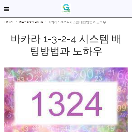
HOME
Baccarat Forum
바카라 1-3-2-4 시스템 배팅방법과 노하우
바카라 1-3-2-4 시스템 배
팅방법과 노하우