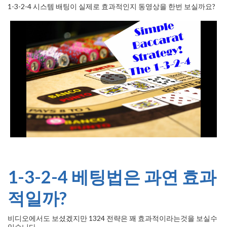
1-3-2-4 시스템 배팅이 실제로 효과적인지 동영상을 한번 보실까요?
1-3-2-4 베팅법은 과연 효과
적일까?
비디오에서도 보셨겠지만 1324 전략은 꽤 효과적이라는것을 보실수
있습니다.