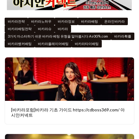
바카라전략
바카라노하우
바카라정보
바카라배팅
온라인바카라
바카라배팅전략
바카라슈
바카라
3가지 마스터하기 쉬운 바카라 베팅 유형을 알아봅시다 As007k.com
바카라확률
바카라뱅커배팅
바카라플레이어배팅
바카라타이배팅
[바카라포럼]바카라 기초 가이드 https://cdboss369.com/ 아
시안커넥트