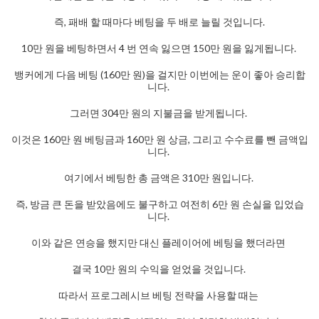
즉, 패배 할 때마다 베팅을 두 배로 늘릴 것입니다.
10만 원을 베팅하면서 4 번 연속 잃으면 150만 원을 잃게됩니다.
뱅커에게 다음 베팅 (160만 원)을 걸지만 이번에는 운이 좋아 승리합
니다.
그러면 304만 원의 지불금을 받게됩니다.
이것은 160만 원 베팅금과 160만 원 상금, 그리고 수수료를 뺀 금액입
니다.
여기에서 베팅한 총 금액은 310만 원입니다.
즉, 방금 큰 돈을 받았음에도 불구하고 여전히 6만 원 손실을 입었습
니다.
이와 같은 연승을 했지만 대신 플레이어에 베팅을 했더라면
결국 10만 원의 수익을 얻었을 것입니다.
따라서 프로그레시브 베팅 전략을 사용할 때는