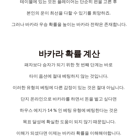
테이블에 있는 모든 플레이어는 단순히 편을 고른 후
본인의 운이 최선을 다할 수 있기를 희망하죠.
그러나 바카라 우승 확률을 높이는 바카라 전략은 존재합니다.
바카라 확률 계산
패자보다 승자가 되기 위한 첫 번째 단계는 바로
타이 옵션에 절대 베팅하지 않는 것입니다.
이러한 유형의 베팅에 다른 감정이 있는 것은 절대 아닙니다.
단지 온라인으로 바카라를 하면서 돈을 벌고 싶다면
하우스 에지가 14 % 인 베팅 유형에 베팅한다는 것은
목표 달성에 확실한 도움이 되지 않기 때문입니다.
이해가 되셨다면 이제는 바카라 확률을 이해해야합니다.