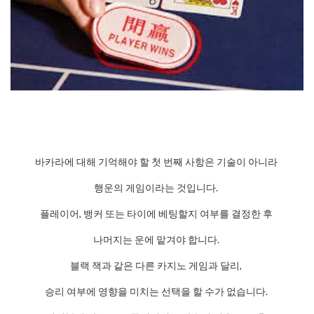
바카라에 대해 기억해야 할 첫 번째 사항은 기술이 아니라
행운의 게임이라는 것입니다.
플레이어, 뱅커 또는 타이에 베팅할지 여부를 결정한 후
나머지는 운에 맡겨야 합니다.
블랙 잭과 같은 다른 카지노 게임과 달리,
승리 여부에 영향을 미치는 선택을 할 수가 없습니다.