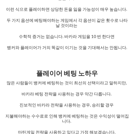
이런 식으로 플레이하면 상당한 돈을 잃을 가능성이 매우 높습니다.
두 가지 옵션에 베팅해야하는 게임에서 각 옵션이 같은 횟수로 나타
날 것이라는
수학적 증거는 없습니다. 바카라 게임을 10 번 한다면
뱅커와 플레이어가 거의 똑같이 이기는 것을 기대해서는 안됩니다.
플레이어
베팅
노하우
많은 사람들이 뱅커에 베팅하는 것이 최선의 선택이라고 말하지만,
바카라 베팅 전략을 사용하는 경우 약간 다릅니다.
진보적인 바카라 전략을 사용하는 경우, 승리할 경우
지불해야하는 수수료로 인해 뱅커에 베팅하는 것은 수익성이 떨어집
니다.
마틴게일 전략을 사용하고 있다고 가정 해보겠습니다.