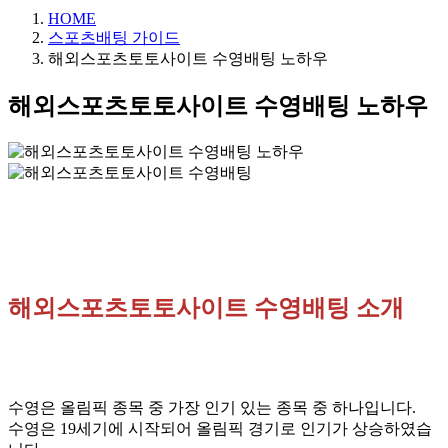
HOME
스포츠배팅 가이드
해외스포츠토토사이트 수영배팅 노하우
해외스포츠토토사이트 수영배팅 노하우
해외스포츠토토사이트 수영배팅 소개
수영은 올림픽 종목 중 가장 인기 있는 종목 중 하나입니다.
수영은 19세기에 시작되어 올림픽 경기로 인기가 상승하였습