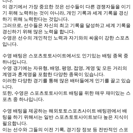
니다.
이 경기에서 가장 중요한 것은 선수들이 다른 경쟁자들을 이기
기 위해 노력하는 것이 아니라, 개인 기록과 세계 기록을 경신
하기 위해 노력한다는 것입니다.
그러므로, 선수들은 자신의 최고 기록을 달성하고 세계 기록을
경신하기 위해 많은 노력을 합니다.
수영은 선수의 개인적인 노력과 자기와의 싸움이 강한 스포츠
입니다.
수영 배팅은 스포츠토토사이트에서도 인기있는 배팅 종목 중
하나입니다.
수영 경기에는 자유형, 배영, 평영, 접영, 계영 및 모든 거리의
계영과 혼계영을 포함한 다양한 종목이 있습니다.
이러한 다양한 경기를 통해 많은 배터들에게 인기를 끌고 있습
니다.
또한, 수영은 스포츠토토사이트 배팅을 위한 매우 재미있는 스
포츠 중 하나입니다.
수영 배팅을 제공하는 해외토토스포츠사이트 배팅판에서 배
팅을 하기 위해서는 일반 스포츠토토사이트보다 높은 지식이
필요합니다.
이는 선수와 그들의 이전 기록, 경기장 정보 등 전반적인 스포