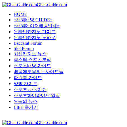
Gbet-Guide.com
HOME
+해외배팅 GUIDE+
+해외메이저배팅업체+
온라인카지노 가이드
온라인카지노 노하우
Baccarat Forum
Slot Forum
최신카지노 뉴스
픽스터 스포츠분석
스포츠배팅 가이드
배팅에도움되는사이트들
파워볼 가이드
양방 가이드
스포츠뉴스/이슈
스포츠하이라이트 영상
오늘의 뉴스
LIFE 즐기기
Gbet-Guide.com