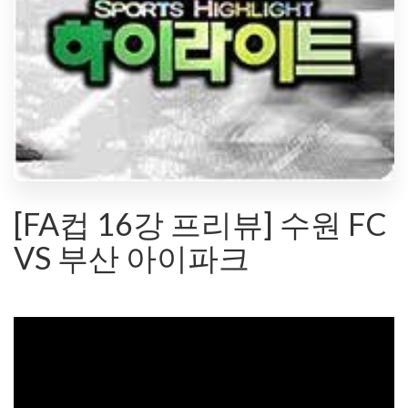
[FA컵 16강 프리뷰] 수원 FC
VS 부산 아이파크