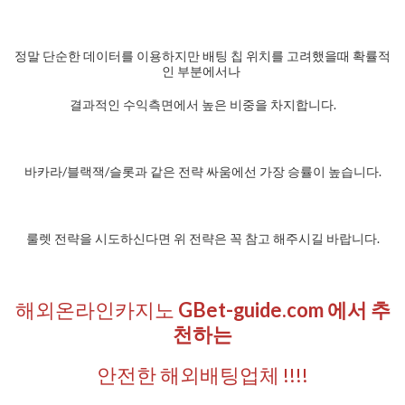
정말 단순한 데이터를 이용하지만 배팅 칩 위치를 고려했을때 확률적
인 부분에서나
결과적인 수익측면에서 높은 비중을 차지합니다.
바카라/블랙잭/슬롯과 같은 전략 싸움에선 가장 승률이 높습니다.
룰렛 전략을 시도하신다면 위 전략은 꼭 참고 해주시길 바랍니다.
해외온라인카지노
GBet-guide.com 에서 추
천하는
안전한 해외배팅업체 !!!!