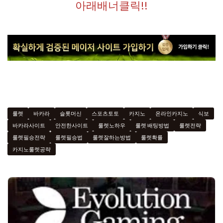
아래배너클릭!!
룰렛
바카라
슬롯머신
스포츠토토
카지노
온라인카지노
식보
바카라사이트
안전한사이트
룰렛노하우
룰렛 배팅방법
룰렛전략
룰렛필승전략
룰렛필승법
룰렛잘하는방법
룰렛확률
카지노룰렛공략