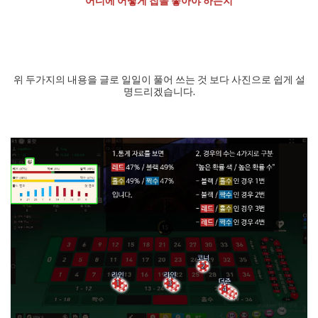
어디에 어떻게 칩을 놓아야 하는지
위 두가지의 내용을 글로 일일이 풀어 쓰는 것 보다 사진으로 쉽게 설
명드리겠습니다.