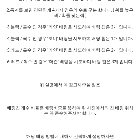
2.통계를 보면 간단하게 4가지 경우의 수로 구분 합니다. ( 확률 높은
색 / 확률 낮은색 )
3.블랙 / 홀수 인 경우 ‘라인’ 배팅을 시도하며 배팅 칩은 2개 입니다.
4.블랙 / 짝수 인 경우 ‘코너’ 배팅을 시도하며 배팅 칩은 1개 입니다.
5.레드 / 홀수 인 경우 ‘라인’ 배팅을 시도하며 배팅 칩은 2개 입니다.
6. 레드 / 짝수 인 경우 ‘더즌’ 배팅을 시도하며 배팅 칩은 3개 입니다.
위 설명에서 꼭 참고해주실 점은
배팅칩 개수 비율은 배팅비중을 뜻하며 위 사진에서의 칩 배팅 위치
는 꼭 준수해주셔야 합니다.
해당 배팅 방법에 대해서 간략하게 설명하자면