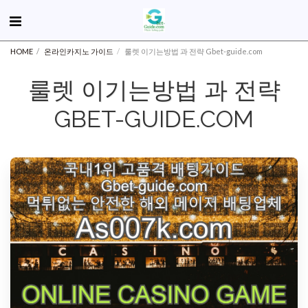
HOME
온라인카지노 가이드
룰렛 이기는방법 과 전략 Gbet-guide.com
룰렛 이기는방법 과 전략
GBET-GUIDE.COM