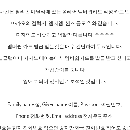
 사진은 필리핀 마닐라에 있는 솔레어 멤버쉽카드 작성 카드 입
마카오의 겔럭시, 엠지엠, 샌즈 등도 위와 같습니다.
디자인도 비슷하고 색깔만 다릅니다. ㅎㅎㅎㅎ
멤버쉽 카드 발급 받는것은 매우 간단하며 무료입니다.
쉽클럽이나 카지노 테이블에서 멤버쉽카드를 발급 받고 싶다고
가입종이를 줍니다.
영어로 되어 있지만 기초적인 것입니다.
Family name 성, Given name 이름, Passport 여권번호,
Phone 전화번호, Email address 전자우편주소,
호는 현지 전화번호 적으면 좋지만 한국 전화번호 적어도 좋