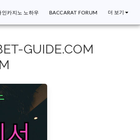
더 보기
라인카지노 노하우
BACCARAT FORUM
T-GUIDE.COM
OM