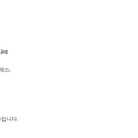
레스,
순입니다.