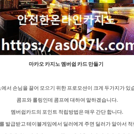
마카오 카지노 멤버쉽 카드 만들기
에서 손님을 끌어 모으기 위한 프로모션이 크게 두가지가 있
콤프와 롤링인데 콤프에 대하여 말하겠습니다.
멤버쉽카드의 포인트 적립방법은 매우 간단 합니다.
 발급받고 테이블게임에서 딜러에게 주면 딜러가 알아서 