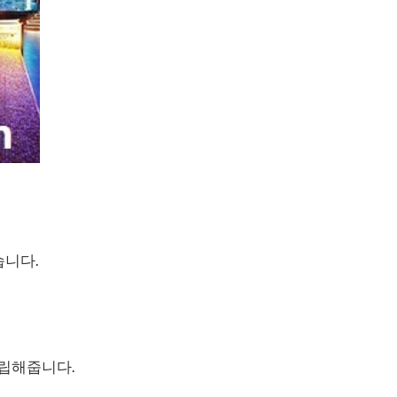
습니다.
적립해줍니다.