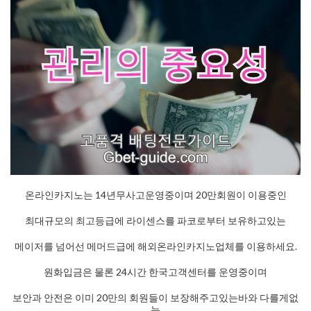
온라인카지노는 14년무사고운영중이며 20만회원이 이용중인
최대규모의 최고등급에 라이센스를 파코로부터 보유하고있는
메이저를 넘어선 메머드급에 해외온라인카지노업체를 이용하세요.
원화입금은 물론 24시간 한국고객센터를 운영중이며
보안과 안전은 이미 20만의 회원들이 보장해주고있는바와 다를게없
는