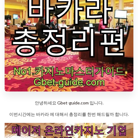
안녕하세요
Gbet-guide.com
입니다.
이번시간에는 바카라 에 대해서 총정리를 한번 해드릴까 합니다.