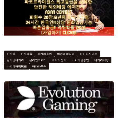
바카라
바카라룰
바카라용어
바카라배팅법
바카라사이트
온라인바카라
온라인카지노
바카라전략
바카라필승법
바카라배팅
바카라배팅방법
바카라규칙