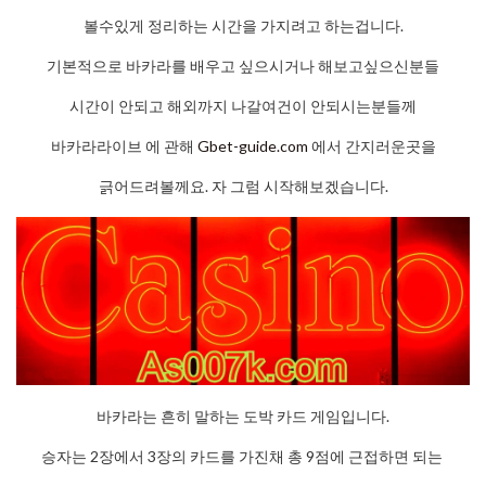
볼수있게 정리하는 시간을 가지려고 하는겁니다.
기본적으로 바카라를 배우고 싶으시거나 해보고싶으신분들
시간이 안되고 해외까지 나갈여건이 안되시는분들께
바카라라이브 에 관해
Gbet-guide.com
에서 간지러운곳을
긁어드려볼께요. 자 그럼 시작해보겠습니다.
바카라는 흔히 말하는 도박 카드 게임입니다.
승자는 2장에서 3장의 카드를 가진채 총 9점에 근접하면 되는