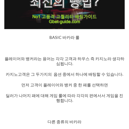
BASIC 바카라 룰
플레이어와 뱅커라는 용어는 각각 고객과 하우스 즉 카지노라 생각하
심됩니다.
카지노고객은 그 두가지의 옵션 중에서 하나에 배팅할 수 있습니다.
먼저 고객이 플레이어와 뱅커 중 한 패를 선택하면
딜러가 나머지 패에 대해 게임 룰에 따라 각각의 편에서서 게임을 진
행합니다.
다른 종류의 바카라