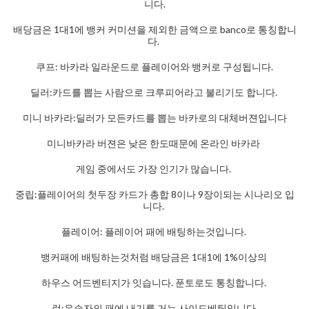
니다.
배당금은 1대1에 뱅커 커미션을 제외한 금액으로 banco로 통칭합니
다.
쿠프: 바카라 일라운드로 플레이어와 뱅커로 구성됩니다.
딜러:카드를 뽑는 사람으로 크루피어라고 불리기도 합니다.
미니 바카라:딜러가 모든카드를 뽑는 바카로의 대체버젼입니다
미니바카라 버젼은 낮은 한도때문에 온라인 바카라
게임 중에서도 가장 인기가 많습니다.
중립:플레이어의 첫두장 카드가 총합 8이나 9장이되는 시나리오 입
니다.
플레이어: 플레이어 패에 배팅하는것입니다.
뱅커패에 배팅하는것처럼 배당금은 1대1에 1%이상의
하우스 어드벤티지가 잇습니다. 푼토로도 통칭합니다.
런:우승자의 패에 내기를 거는 사이드베팅입니다.