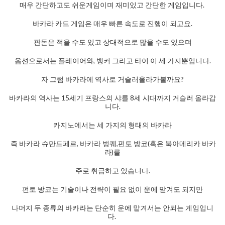
매우 간단하고도 쉬운게임이며 재미있고 간단한 게임입니다.
바카라 카드 게임은 매우 빠른 속도로 진행이 되고요.
판돈은 적을 수도 있고 상대적으로 많을 수도 있으며
옵션으로서는 플레이어와, 뱅커 그리고 타이 이 세 가지뿐입니다.
자 그럼 바카라에 역사로 거슬러올라가볼까요?
바카라의 역사는 15세기 프랑스의 샤를 8세 시대까지 거슬러 올라갑
니다.
카지노에서는 세 가지의 형태의 바카라
즉 바카라 슈만드페르, 바카라 벙퀘,펀토 방코(혹은 북아메리카 바카
라)를
주로 취급하고 있습니다.
펀토 방코는 기술이나 전략이 필요 없이 운에 맏겨도 되지만
나머지 두 종류의 바카라는 단순히 운에 맡겨서는 안되는 게임입니
다.