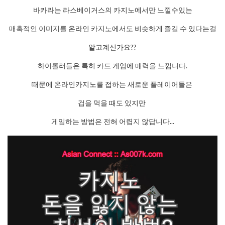
바카라는 라스베이거스의 카지노에서만 느낄수있는
매혹적인 이미지를 온라인 카지노에서도 비슷하게 즐길 수 있다는걸
알고계신가요??
하이롤러들은 특히 카드 게임에 매력을 느낍니다.
때문에 온라인카지노를 접하는 새로운 플레이어들은
겁을 먹을 때도 있지만
게임하는 방법은 전혀 어렵지 않답니다...