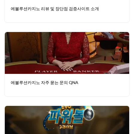
에볼루션카지노 리뷰 및 장단점 검증사이트 소개
에볼루션카지노 자주 묻는 문의 QNA