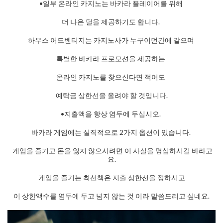
•일부 온라인 카지노는 바카라 플레이어를 위해
더 나은 딜을 제공하기도 합니다.
하우스 어드벤티지는 카지노사가 누구이던간에 같으며
특별한 바카라 프로모션을 제공하는
온라인 카지노를 찾으신다면 적어도
예탁금 상한선을 올려야 할 것입니다.
•지출액을 항상 염두에 두십시오.
바카라 게임에는 실직적으로 2가지 옵션이 있습니다.
게임을 즐기고 돈을 잃지 않으시려면 이 사실을 명심하시길 바라고
요.
게임을 즐기는 최선책은 지출 상한선을 정하시고
이 상한액수를 염두에 두고 넘지 않는 것 이라 말씀드리고 싶네요.