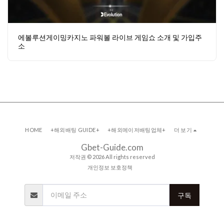
에볼루션게이밍카지노 파워볼 라이브 게임쇼 소개 및 가입주
소
HOME
+해외배팅 GUIDE+
+해외메이저배팅업체+
더 보기
Gbet-Guide.com
저작권 © 2026 All rights reserved
개인정보 보호정책
구독