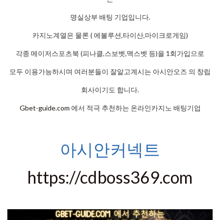
명실상부 배팅 기업입니다.
카지노계열은 물론 ( 에볼루션,타이산,마이크로게임)
각종 메이저스포츠북 (피나클,스보벳,맥스벳 등)을 1회가입으로
모두 이용가능하시며 여러분들이 잘알고계시는 아시안오즈 의 창립
회사이기도 합니다.
Gbet-guide.com
에서 적극 추천하는 온라인카지노 배팅기업
아시안커넥트
https://cdboss369.com