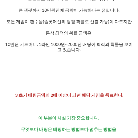
큰 잭팟까지 10만원안에 공략이 가능하다는 점입니다.
모든 게임이 환수율(슬롯머신의 당첨 확률로 산출 가능)이 다르지만
통상 최적의 확률 금액은
10만원 시드머니, 1라인 1000원~2000원 배팅이 최적의 확률을 보이
고 있습니다.
3.초기 배팅금액의 2배 이상이 되면 해당 게임을 종료한다.
이 부분이 사실 가장 중요합니다.
무엇보다 배팅은 배팅하는 방법보다 멈추는 방법을