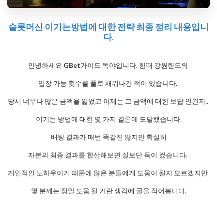
슬롯머신 이기는방법에 대한 전략 최종 정리 내용입니
다.
안녕하세요
GBet
가이드 독야입니다. 한때 강원랜드의
입장 가능 횟수를 풀로 채워나간 적이 있습니다.
당시 너무나 많은 금액을 잃었고 이제는 그 금액에 대한 보답 인건지..
이기는 방법에 대한 몇 가지 결론에 도달했습니다.
배팅 결과가 매번 똑같진 않지만 확실히
자본의 최종 결과를 합산해보면 실보단 득이 컸습니다.
개인적인 노하우이기 때문에 많은 분들에게 도움이 될지 모르겠지만
몇 분께는 정말 도움 될 거란 생각에 글을 적어봅니다.