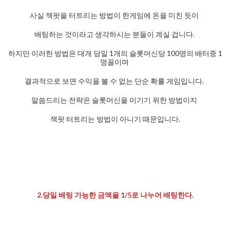
사실 잭팟을 터트리는 방법이 한게임에 돈을 미친 듯이
배팅하는 것이라고 생각하시는 분들이 계실 겁니다.
하지만 이러한 방법은 대개 당일 1개의 슬롯머신당 100명의 배터중 1
명꼴이며
결과적으로 보면 수익을 볼 수 없는 단순 확률 게임입니다.
말씀드리는 전략은 슬롯머신을 이기기 위한 방법이지
잭팟 터트리는 방법이 아니기 때문입니다.
2.당일 배팅 가능한 금액을 1/5로 나누어 배팅한다.