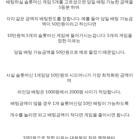
배팅하실 슬롯머신 게임 5개를 고르셨으면 당일 배팅 가능한 금액을
5등분 하여
각각 같은 금액의 배팅한도를 정합니다. 예를 들어 당일 배팅 가능금
액이 50만원이라고 하신다면
10만원씩 5개의 슬롯머신 게임에 들어가시는겁니다. 5개의 게임을
정한 이유는
당일 배팅 가능금액을 50만원으로 예로 들었기 때문입니다.
사실 슬롯머신 1게임당 10만원의 시드머니가 가장 최적화된 금액이
며
라인당 배팅은 1000원에서 2000원 사이가 적당합니다.
배팅금액이 많을 경우 1개 슬롯머신당 10만 배팅이 가능하도록
개수를 늘리면 되고 배팅금액이 적다면 게임을 줄이시면 됩니다.
10만원으로 정한 이유는 대부분의 작은 잭팟부터