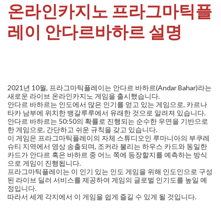
온라인카지노 프라그마틱플
레이 안다르바하르 설명
2021년 10월, 프라그마틱플레이는 안다르 바하르(Andar Bahar)라는
새로운 라이브 온라인카지노 게임을 출시했습니다.
안다르 바하르는 인도에서 많은 인기를 얻고 있는 게임으로, 카르나
타카 남부에 위치한 뱅갈루루에서 유래한 것으로 알려져 있습니다.
안다르 바하르는 50:50의 확률로 진행되는 순수한 우연을 기반으로
한 게임으로, 간단하고 쉬운 규칙을 갖고 있습니다.
이 게임은 프라그마틱플레이의 자체 스튜디오인 루마니아의 부쿠레
슈티 지역에서 영상 송출되며, 조커라 불리는 하우스 카드와 동일한
카드가 안다르 혹은 바하르 중 어느 쪽에 등장할지를 예측하는 방식
으로 게임이 진행됩니다.
프라그마틱플레이는 이 인기 있는 인도 게임을 위해 인도인으로 구성
된 라이브 딜러 서비스를 제공하여 게임의 글로벌 인기도를 높일 예
정입니다.
따라서 세계 각지에서 이 게임을 쉽게 즐길 수 있게 될 것입니다.