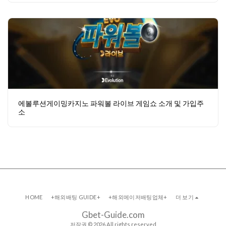
에볼루션게이밍카지노 파워볼 라이브 게임쇼 소개 및 가입주
소
HOME
+해외배팅 GUIDE+
+해외메이저배팅업체+
더 보기
Gbet-Guide.com
저작권 © 2026 All rights reserved