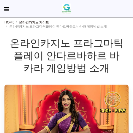
HOME
온라인카지노 가이드
온라인카지노 프라그마틱플레이 안다르바하르 바카라 게임방법 소개
온라인카지노 프라그마틱
플레이 안다르바하르 바
카라 게임방법 소개