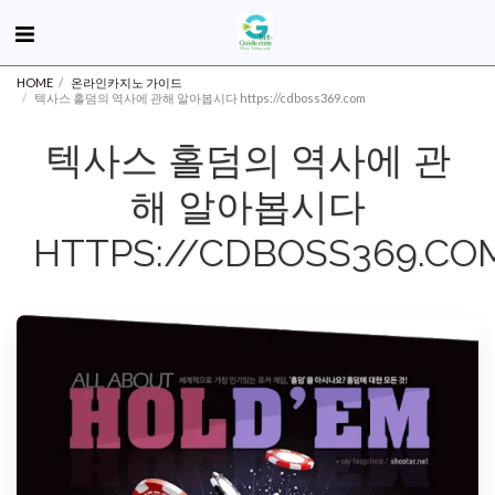
HOME
온라인카지노 가이드
텍사스 홀덤의 역사에 관해 알아봅시다 https://cdboss369.com
텍사스 홀덤의 역사에 관
해 알아봅시다
HTTPS://CDBOSS369.CO