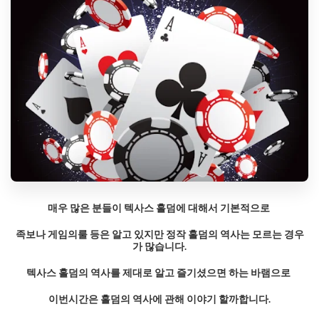
매우 많은 분들이 텍사스 홀덤에 대해서 기본적으로
족보나 게임의룰 등은 알고 있지만 정작 홀덤의 역사는 모르는 경우
가 많습니다.
텍사스 홀덤의 역사를 제대로 알고 즐기셨으면 하는 바램으로
이번시간은 홀덤의 역사에 관해 이야기 할까합니다.