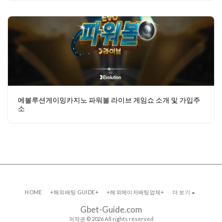
에볼루션게이밍카지노 파워볼 라이브 게임쇼 소개 및 가입주
소
HOME
+해외배팅 GUIDE+
+해외메이저배팅업체+
더 보기
Gbet-Guide.com
저작권 © 2026 All rights reserved