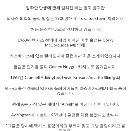
정확한 탄생에 관해 알려진 바는 많지 않지만
텍사스 의회의 공식 입장은 1900년대 초 Texa tobstown 지역에서
처음 등장한 것으로 인지하고 있습니다.
1963년 텍사스 전역에 게임이 퍼진 이후 홀덤은 Corky
McCorquodale에 의해
라스베가스에 있는 캘리포니아 클럽에서 처음 소개되었습니다.
홀덤은 인기를 끌며 Golden Nugget 카지노로 옮겨갑니다.
1967년 Crandell Addington, Doyle Bruson, Amarillo Slim 등의
텍사스 출신 갬블러 및 카드 플레이어들이 라스베가스에서 활동 중이
었습니다.
원래 A는 가장 낮은 패에서 "A high"로 바뀐 때가 이때입니다.
Addington에 따르면 1959년에 홀덤을 처음 보았다고 합니다.
"그들은 당시에 텍사스 홀덤이라고 부르지 않고 그냥 홀덤이라고 불
렀어요.