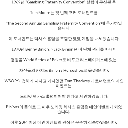
1969년 "Gambling Fraternity Convention" 설립이 무산된 후
Tom Moore는 첫 번째 포커 토너먼트를
"the Second Annual Gambling Fraternity Convention"에 추가하였
습니다.
이 토너먼트는 텍사스 홀덤을 포함한 몇몇 게임을 내세웠습니다.
1970년 Benny Binion과 Jack Binion은 이 단체 권리를 따내어
명칭을 World Series of Poker로 바꾸고 라스베이거스에 있는
자신들의 카지노 Binion's Horseshoe로 옮겼습니다.
WSOP의 첫해가 지나고 기자였던 Tom Thackrey가 토너먼트의 메인
이벤트는
노리밋 텍사스 홀덤이어야 한다고 제안하였습니다.
Binions의 동의로 그 이후 노리밋 텍사스 홀덤은 메인이벤트가 되었
습니다.
이후 20년 이상 메인이벤트의 관심은 꾸준히 상승하였습니다.