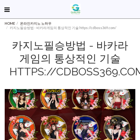
HOME
온라인카지노 노하우
카지노필승방법 - 바카라게임의 통상적인 기술 https://cdboss369.com/
카지노필승방법 - 바카라
게임의 통상적인 기술
HTTPS://CDBOSS369.CO