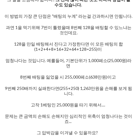
수도 있습니다.
이 방법의 가장 큰 단점은 "배팅의 누계" 라는걸 간과하시면 안됩니다.
과연 1을 먹기위해 7번이 틀렸을때 8번째 128을 배팅할 수 있느냐는
것인데요.
128을 만일 배팅해서 진다고 가정한다면 이 모든 배팅의 합
(1+2+4+8+16+32+64+128=255)이
엄청나다는 것입니다. 예를들어, 기본단위가 1,000페소(25,000원)라
면
8번째 배팅을 잃었을 시 255,000페소(638만원)이고
9번째 250배까지 실패한다면(255+250) 1,263만원을 손해를 보게 됩
니다.
고작 1베팅인 25,000원을 따기 위해서....
문제는 큰 금액의 손해도 손해지만 심리적인 위축이 엄청나다는 것이
죠...
그 압박감을 이겨낼 수 있을까요?