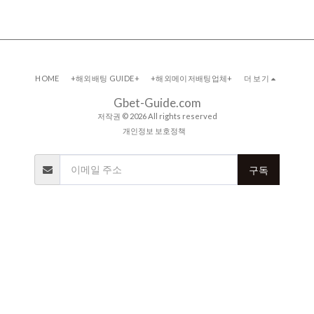
HOME
+해외배팅 GUIDE+
+해외메이저배팅업체+
더 보기
Gbet-Guide.com
저작권 © 2026 All rights reserved
개인정보 보호정책
구독