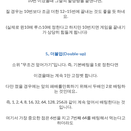
10번 이겼을때 그날의 할당량을 끝낸다면,
질 경우는 10번보다 조금 더한 12~15번에 끝내는 것도 좋을 듯 하네
요.
(실제로 윈10에 루스10에 정한다고 하지만 10번지면 게임을 끝내기
가 상당히 힘들게 됩니다)
5,. 더블업(Double-up)
소위 "무조건 엎어가기"입니다. 즉, 기본베팅을 1로 정한다면
이겼을때는 계속 1만 고정벳 합니다.
다만 졌을 경우에는 앞의 패배를만회하기 위해서 두배인 2로 배팅하
는 것인데요..
즉, 1, 2, 4, 8, 16, 32, 64, 128, 256과 같이 계속 엎어서 배팅한다는 것
입니다.
여기서 가장 중요한 점은 6번을 지고 7번째 64를 배팅해서 먹는다고
하더라도