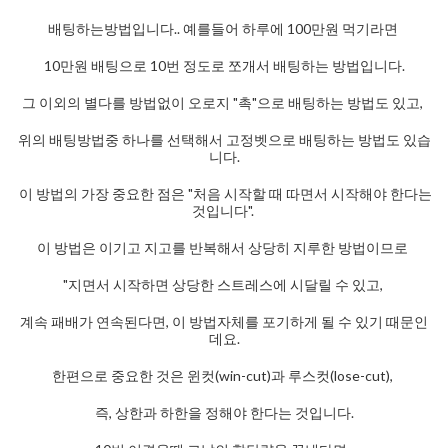
배팅하는방법입니다.. 예를들어 하루에 100만원 먹기라면
10만원 배팅으로 10번 정도로 쪼개서 배팅하는 방법입니다.
그 이외의 별다를 방법없이 오로지 "촉"으로 배팅하는 방법도 있고,
위의 배팅방법중 하나를 선택해서 고정벳으로 배팅하는 방법도 있습
니다.
이 방법의 가장 중요한 점은 "처음 시작할 때 따면서 시작해야 한다는
것입니다".
이 방법은 이기고 지고를 반복해서 상당히 지루한 방법이므로
"지면서 시작하면 상당한 스트레스에 시달릴 수 있고,
계속 패배가 연속된다면, 이 방법자체를 포기하게 될 수 있기 때문인
데요.
한편으로 중요한 것은 윈컷(win-cut)과 루스컷(lose-cut),
즉, 상한과 하한을 정해야 한다는 것입니다.