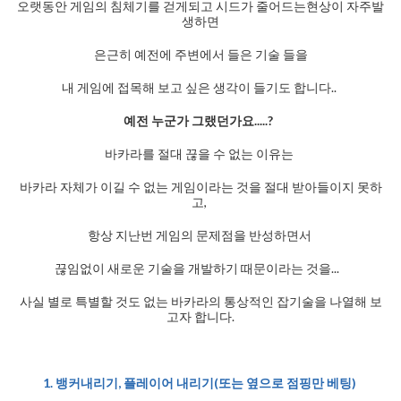
오랫동안 게임의 침체기를 걷게되고 시드가 줄어드는현상이 자주발
생하면
은근히 예전에 주변에서 들은 기술 들을
내 게임에 접목해 보고 싶은 생각이 들기도 합니다..
예전 누군가 그랬던가요.....?
바카라를 절대 끊을 수 없는 이유는
바카라 자체가 이길 수 없는 게임이라는 것을 절대 받아들이지 못하
고,
항상 지난번 게임의 문제점을 반성하면서
끊임없이 새로운 기술을 개발하기 때문이라는 것을...
사실 별로 특별할 것도 없는 바카라의 통상적인 잡기술을 나열해 보
고자 합니다.
1. 뱅커내리기, 플레이어 내리기(또는 옆으로 점핑만 베팅)