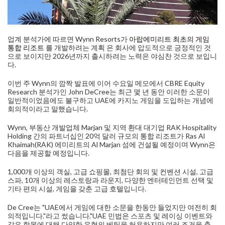
업계 분석가에 따르면 Wynn Resorts가
아랍에미리트 최초의 게임
통합 리조트
를 개발하려는 계획 은 회사에 압도적으로 긍정적인 것
으로 보이지만 2026년까지 출시하려는 노력은 야심찬 것으로 보입니
다.
이번 주 Wynn의 깜짝 발표에 이어 수요일 메모에서 CBRE Equity
Research 분석가인 John DeCree는 최근 몇 년 동안 이러한 소문이
일반적이었음에도 불구하고 UAE에 카지노 게임을 도입하는 개념에
회의적이라고 말했습니다.
Wynn, 부동산 개발업체 Marjan 및 지역 환대 대기업 RAK Hospitality
Holding 간의 파트너십인 20억 달러 규모의 통합 리조트가 Ras Al
Khaimah(RAK) 에미리트의 Al Marjan 섬에 건설될 예정이며 Wynn은
다음을 제공할 예정입니다.
1,000개 이상의 객실, 고급 쇼핑몰, 최첨단 회의 및 컨벤션 시설, 고급
스파, 10개 이상의 레스토랑과 라운지, 다양한 엔터테인먼트 선택 및
기타 편의 시설, 게임을 갖춘 고급 호텔입니다.
De Cree는 "UAE에서 게임에 대한 소문을 한동안 들었지만 여전히 회
의적입니다."라고 썼습니다."UAE 민법은 스포츠 및 레이싱 이벤트와
같은 항목에 대해 다양한 유형의 베팅을 허용하지만 여러 조건을 충