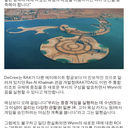
족해야 합니다."
DeCree는 RAK가 다른 에미레이트 항공보다 더 진보적인 것으로 알
려져 있지만 Ras Al Khaimah 관광 개발청(RAKTDA)도 이번 주 통합
리조트 규제에 중점을 둔 새로운 부서의 구성을 발표하면서 Wynn의
꿈을 실현할 수 있다고 제안합니다.
예상보다 오래 걸립니다.
"우리는 종종 게임을 실행하는 데 수년(또는
그 이상)이 걸리는 다양한 관할권( 일본 IR
, 고아 육상 카지노 등)에서
게임을 승인하려는 야심찬 계획을 봅니다."라고 그는 말했습니다.
그럼에도 불구하고 일단 현실화되면 Wynn의 새로운 IR에 대한 ROI
는 "제한된 게임 옵션과 이 지역의 부와 관광 규모를 감안할 때 중요할