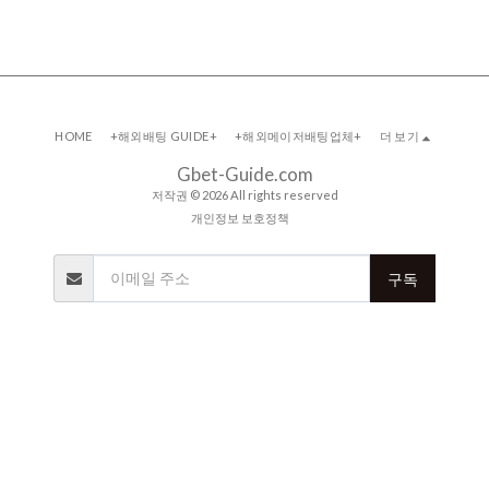
HOME
+해외배팅 GUIDE+
+해외메이저배팅업체+
더 보기
Gbet-Guide.com
저작권 © 2026 All rights reserved
개인정보 보호정책
구독