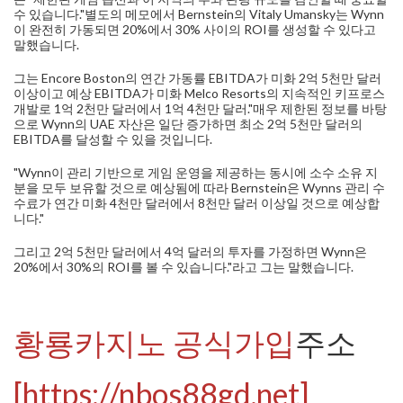
수 있습니다."별도의 메모에서 Bernstein의 Vitaly Umansky는 Wynn
이 완전히 가동되면 20%에서 30% 사이의 ROI를 생성할 수 있다고
말했습니다.
그는 Encore Boston의 연간 가동률 EBITDA가 미화 2억 5천만 달러
이상이고 예상 EBITDA가 미화 Melco Resorts의 지속적인 키프로스
개발로 1억 2천만 달러에서 1억 4천만 달러."매우 제한된 정보를 바탕
으로 Wynn의 UAE 자산은 일단 증가하면 최소 2억 5천만 달러의
EBITDA를 달성할 수 있을 것입니다.
"Wynn이 관리 기반으로 게임 운영을 제공하는 동시에 소수 소유 지
분을 모두 보유할 것으로 예상됨에 따라 Bernstein은 Wynns 관리 수
수료가 연간 미화 4천만 달러에서 8천만 달러 이상일 것으로 예상합
니다."
그리고 2억 5천만 달러에서 4억 달러의 투자를 가정하면 Wynn은
20%에서 30%의 ROI를 볼 수 있습니다."라고 그는 말했습니다.
황룡카지노 공식가입
주소
[https://nbos88gd.net]