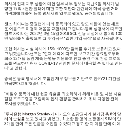
회사의 현재 재무 상황에 대한 일부 세부 정보는 지난 9월 회사가 발
행한 19억 5천만 달러에 대한 교환 제안과 관련하여 미국 증권 거래
위원회에 제출된 등록 명세서의 일부로 월요일 공개되었습니다.
샌즈 차이나는 증권법에 따라 등록되어 있고 양도 제한이 없는 새로
운 어음으로 미결제 어음을 교환하려고 합니다.등록 성명서에 따르면
샌즈 차이나는 2022년 3월 15일 2018 SCL 신용 시설에서 총 2억 100
만 달러를 인출했으며 그 수익금은 "일반 기업 목적"으로 사용됩니다.
또한 회사는 시설 아래에 15억 4000만 달러를 추가로 보유하고 있다
고 밝혔습니다.샌즈는 "현재 예측에 따르면 보고 기간 종료일로부터
최소 12개월 동안 계속 운영을 지원하고 진행 중인 주요 건설 프로젝
트를 완료하며 현재 COVID-19 전염병 문제에 대응할 수 있다고 믿는
다"고 말했다.
중국은 등록 명세서에 포함된 재무 정보를 기반으로 한 FY21 기간을
언급했다고 밝혔습니다.
"비필수 품목에 대한 현금 유출을 최소화하기 위해 비용 및 자본 지출
절감 프로그램을 포함하여 현재 환경을 관리하기 위해 다양한 완화
조치를 취했습니다.
"
투자은행 Morgan Stanley가 마카오의 조광권자가 분기당 총 8억 달
러의 손실을 보고
있다고 밝혔고 , 최소한 한 명의 조광권자 SJM이 단
3개월 만에 모든 현금을 소진할 수 있다고 경고 한 지 며칠 만에 이 예