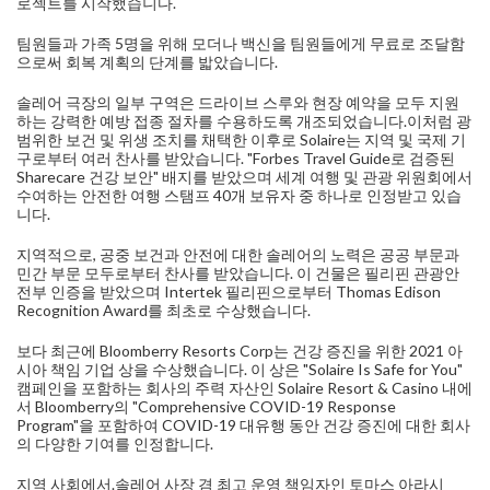
로젝트를 시작했습니다.
팀원들과 가족 5명을 위해 모더나 백신을 팀원들에게 무료로 조달함
으로써 회복 계획의 단계를 밟았습니다.
솔레어 극장의 일부 구역은 드라이브 스루와 현장 예약을 모두 지원
하는 강력한 예방 접종 절차를 수용하도록 개조되었습니다.이처럼 광
범위한 보건 및 위생 조치를 채택한 이후로 Solaire는 지역 및 국제 기
구로부터 여러 찬사를 받았습니다. "Forbes Travel Guide로 검증된
Sharecare 건강 보안" 배지를 받았으며 세계 여행 및 관광 위원회에서
수여하는 안전한 여행 스탬프 40개 보유자 중 하나로 인정받고 있습
니다.
지역적으로, 공중 보건과 안전에 대한 솔레어의 노력은 공공 부문과
민간 부문 모두로부터 찬사를 받았습니다. 이 건물은 필리핀 관광안
전부 인증을 받았으며 Intertek 필리핀으로부터 Thomas Edison
Recognition Award를 최초로 수상했습니다.
보다 최근에 Bloomberry Resorts Corp는 건강 증진을 위한 2021 아
시아 책임 기업 상을 수상했습니다. 이 상은 "Solaire Is Safe for You"
캠페인을 포함하는 회사의 주력 자산인 Solaire Resort & Casino 내에
서 Bloomberry의 "Comprehensive COVID-19 Response
Program"을 포함하여 COVID-19 대유행 동안 건강 증진에 대한 회사
의 다양한 기여를 인정합니다.
지역 사회에서.솔레어 사장 겸 최고 운영 책임자인 토마스 아라시