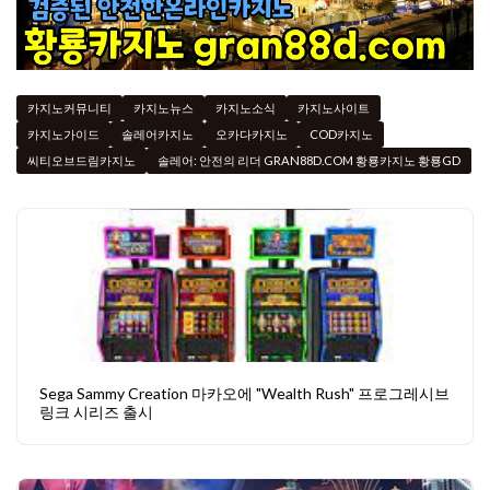
카지노커뮤니티
카지노뉴스
카지노소식
카지노사이트
카지노가이드
솔레어카지노
오카다카지노
COD카지노
씨티오브드림카지노
솔레어: 안전의 리더 GRAN88D.COM 황룡카지노 황룡GD
Sega Sammy Creation 마카오에 "Wealth Rush" 프로그레시브
링크 시리즈 출시