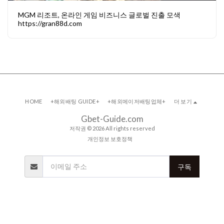
MGM 리조트, 온라인 게임 비즈니스 글로벌 진출 모색
https://gran88d.com
HOME
+해외배팅 GUIDE+
+해외메이저배팅업체+
더 보기
Gbet-Guide.com
저작권 © 2026 All rights reserved
개인정보 보호정책
구독