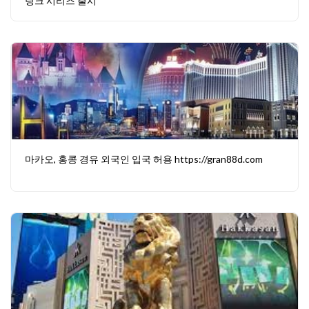
링크 시리즈 출시
마카오, 홍콩 경유 외국인 입국 허용 https://gran88d.com