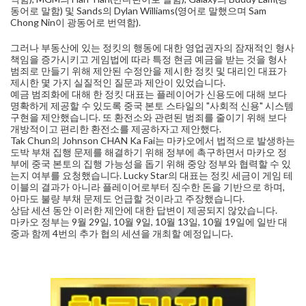
동어로 말함) 및 Sands의 Dylan Williams(영어로 말했으며 Sam
Chong Nin이 광동어로 번역함).
그러
나 부동산에 있는 정킷의 행동에 대한 영업권자의 잠재적인 형사
책임을 증가시키고 게임법에 따라 특정 현금 예금을 받는 것을 형사
범죄로 만들기 위해 제안된 수정안을 제시한 정킷 및 대리인 대표가
제시한 몇 가지 실질적인 질문과 제안이 있었습니다.
예금 범죄화에 대해 한 정킷 대표는 플레이어가 신용도에 대해 보다
명확하게 제공할 수 있도록 중국 본토 스타일의 "사회적 신용" 시스템
구현을 제안했습니다. 또 환전소와 관련된 범죄를 줄이기 위해 보다
개방적이고 편리한 환전소를 제공하자고 제안했다.
Tak Chun의 Johnson CHAN Ka Fai는 마카오에서 법적으로 발생하는
도박 부채 집행 문제를 해결하기 위해 정부에 촉구하면서 마카오 정
부에 중국 본토의 집행 가능성을 돕기 위해 중앙 정부와 협력할 수 있
는지 여부를 요청했습니다. Lucky Star의 대표는 정킷 세금이 게임 테
이블의 결과가 아니라 플레이어로부터 징수한 돈을 기반으로 하며,
아마도 불량 부채 문제도 언급할 것이라고 주장했습니다.
상담 세션 동안 이러한 제안에 대한 답변이 제공되지 않았습니다.
마카오 정부는 9월 29일, 10월 9일, 10월 13일, 10월 19일에 일반 대
중과 함께 4번의 추가 협의 세션을 개최할 예정입니다.