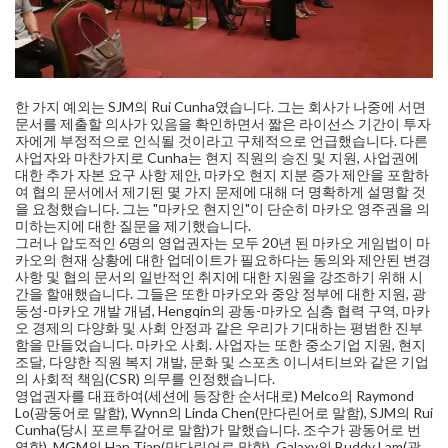
한 가지 예외는 SJM의 Rui Cunha였습니다. 그는 회사가 나중에 서면
문서를 제출할 의사가 있음을 확인하면서 짧은 라이선스 기간이 투자
자에게 부정적으로 인식될 것이라고 구체적으로 언급했습니다. 다른
사업자와 마찬가지로 Cunha는 현지 직원의 승진 및 지원, 사업권에
대한 추가 자본 요구 사항 제안, 마카오 현지 지분 증가 제안을 포함하
여 협의 문서에서 제기된 몇 가지 문제에 대해 더 명확하게 설명할 것
을 요청했습니다. 그는 "마카오 현지인"이 단순히 마카오 영주권을 의
미하는지에 대한 질문을 제기했습니다.
그러나 압도적인 6명의 영업권자는 모두 20년 된 마카오 게임법이 마
카오의 현재 상황에 대한 업데이트가 필요하다는 동의와 제안된 변경
사항 및 협의 문서의 일반적인 취지에 대한 지원을 강조하기 위해 시
간을 할애했습니다. 그들은 또한 마카오와 중앙 정부에 대한 지원, 광
둥성-마카오 개발 개념, Hengqin의 광동-마카오 심층 협력 구역, 마카
오 경제의 다양화 및 사회 안정과 같은 우리가 기대하는 평범한 진부
함을 만들었습니다. 마카오 사회. 사업자는 또한 중소기업 지원, 현지
조달, 다양한 직원 복지 개발, 문화 및 스포츠 이니셔티브와 같은 기업
의 사회적 책임(CSR) 의무를 인정했습니다.
영업권자를 대표하여(세션에 등장한 순서대로) Melco의 Raymond
Lo(광둥어로 말함), Wynn의 Linda Chen(만다린어로 말함), SJM의 Rui
Cunha(당시 포르투갈어로 말함)가 말했습니다. 조수가 광동어로 번
역함), MGM의 Han Tian(만다린어로 말함), Galaxy의 Buddy Lam(광