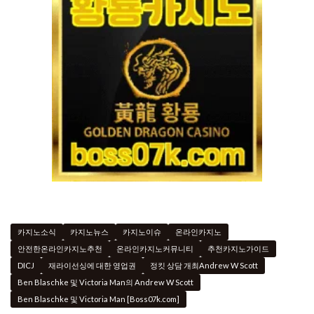
카지노소식
카지노뉴스
카지노이슈
온라인카지노
안전한온라인카지노추천
온라인카지노커뮤니티
추천카지노가이드
DICJ
재라이선싱에 대한 영업권
정킷 상담 개최Andrew W Scott
Ben Blaschke 및 Victoria Man의 Andrew W Scott
Ben Blaschke 및 Victoria Man [Boss07k.com]