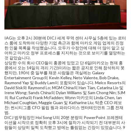
IAG는 오후 2시 30분에 DICJ 세계 무역 센터 사무실 5층에 있는 로터
스 룸에 도착하여 다양한 기업 측근과 함께 마카오 게임 업계의 진정
한 인물 목록을 작성했습니다. 모두가 수정안에 대해 더 많이 알고 싶
어하고 마카오 정부 프로세스를 지지하는 것으로 보이기를 열망하는
것 같았습니다.
상당한 수의 회사 CEO들이 홍콩에 있었고 단 6일(마카오는 현재 홍
콩에서 오는 14일의 격리 기간)이라는 짧은 공지로 인해 참석하지 못
했지만, 190석 중 일부를 채운 사람들은 객실에는 Galaxy
Entertainment Group의 Kevin Kelley, Neto Valente, Bob Drake,
Raymond Yap 및 Buddy Lam이 포함되어 있습니다. Melco Resorts의
David Sisk와 Raymond Lo; MGM China의 Han Tian, Catarina Lio 및
Irene Wong; Sands China의 Dylan Williams 및 Sam Chong Nin; SJM
의 Rui Cunha와 Frank McFadden; Wynn 마카오의 Linda Chen, Ian
Michael Coughlan, Maggie Guan 및 Katharine Liu; 탁춘 CEO 레보
찬; 썬시티그룹 CFO 필립 웡과 파라다이스 엔터테인먼트 그룹 전재
범.
DICJ 법무팀장인 Hoi Song U의 20분 분량의 PowerPoint 프레젠테
이션을 시작으로 정확히 오후 3시에 절차가 시작되기 전 대부분의 사
람들이 상당히 일찍 도착했고 방에는 틀림없는 긴장이 있었습니다. 9