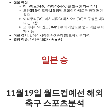
전술 특징:
미나미노(AMC)-카마다(AMC)를 활용한 지공 전개
도안(RM)-미토마(LM) 윙백 조합이 다채로운 공격 패턴
창출
이타쿠라(DC)-마치다(DC)-하시오카(DC)로 구성된 백3
의 견고함
모리타(CM)-엔도(DM)의 수비 가담으로 중국 역습 무력
화 가능
직전 경기:
말레이시아전 4-0 승리 (압도적인 경기력)
결장 이슈:
타니구치(DF / ★★★)
일본 승
11월19일 월드컵예선 해외
축구 스포츠분석