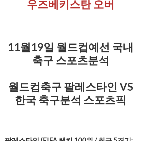
우즈베키스탄 오버
11월19일 월드컵예선 국내
축구 스포츠분석
월드컵축구 팔레스타인 VS
한국 축구분석 스포츠픽
팔레스타인 (FIFA 랭킹 100위 / 최근 5경기: