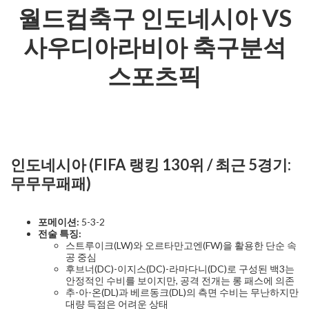
월드컵축구 인도네시아 VS
사우디아라비아 축구분석
스포츠픽
인도네시아 (FIFA 랭킹 130위 / 최근 5경기:
무무무패패)
포메이션:
5-3-2
전술 특징:
스트루이크(LW)와 오르타만고엔(FW)을 활용한 단순 속
공 중심
후브너(DC)-이지스(DC)-라마다니(DC)로 구성된 백3는
안정적인 수비를 보이지만, 공격 전개는 롱 패스에 의존
추-아-온(DL)과 베르동크(DL)의 측면 수비는 무난하지만
대량 득점은 어려운 상태