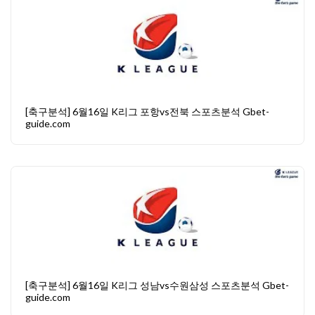
[축구분석] 6월16일 K리그 포항vs전북 스포츠분석 Gbet-
guide.com
[축구분석] 6월16일 K리그 성남vs수원삼성 스포츠분석 Gbet-
guide.com