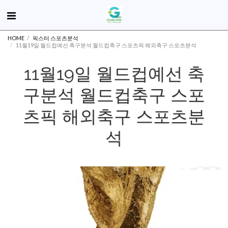
HOME
픽스터 스포츠분석
11월19일 월드컵예선 축구분석 월드컵축구 스포츠픽 해외축구 스포츠분석
11월19일 월드컵예선 축
구분석 월드컵축구 스포
츠픽 해외축구 스포츠분
석