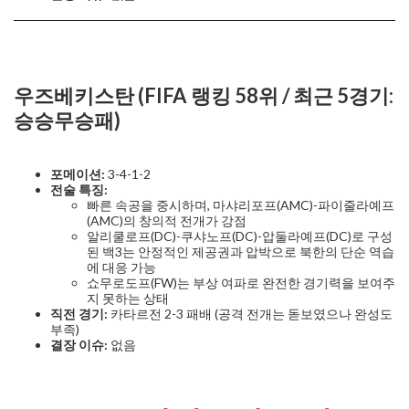
우즈베키스탄 (FIFA 랭킹 58위 / 최근 5경기:
승승무승패)
포메이션:
3-4-1-2
전술 특징:
빠른 속공을 중시하며, 마샤리포프(AMC)-파이줄라예프
(AMC)의 창의적 전개가 강점
알리쿨로프(DC)-쿠샤노프(DC)-압둘라예프(DC)로 구성
된 백3는 안정적인 제공권과 압박으로 북한의 단순 역습
에 대응 가능
쇼무로도프(FW)는 부상 여파로 완전한 경기력을 보여주
지 못하는 상태
직전 경기:
카타르전 2-3 패배 (공격 전개는 돋보였으나 완성도
부족)
결장 이슈:
없음