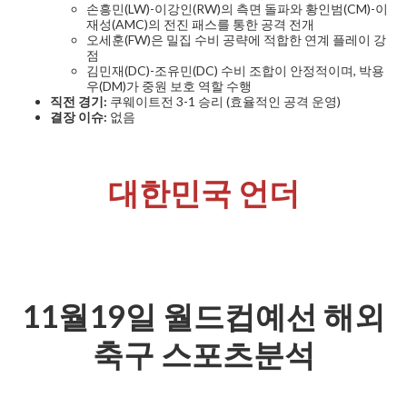
손흥민(LW)-이강인(RW)의 측면 돌파와 황인범(CM)-이
재성(AMC)의 전진 패스를 통한 공격 전개
오세훈(FW)은 밀집 수비 공략에 적합한 연계 플레이 강
점
김민재(DC)-조유민(DC) 수비 조합이 안정적이며, 박용
우(DM)가 중원 보호 역할 수행
직전 경기:
쿠웨이트전 3-1 승리 (효율적인 공격 운영)
결장 이슈:
없음
대한민국 언더
11월19일 월드컵예선 해외
축구 스포츠분석