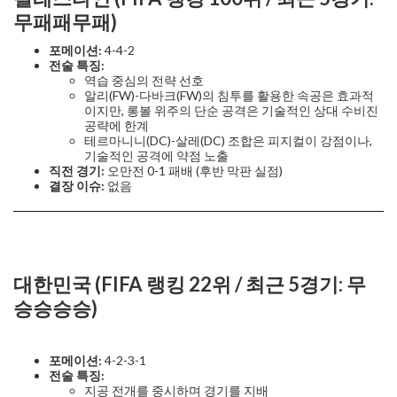
무패패무패)
포메이션:
4-4-2
전술 특징:
역습 중심의 전략 선호
알리(FW)-다바크(FW)의 침투를 활용한 속공은 효과적
이지만, 롱볼 위주의 단순 공격은 기술적인 상대 수비진
공략에 한계
테르마니니(DC)-살레(DC) 조합은 피지컬이 강점이나,
기술적인 공격에 약점 노출
직전 경기:
오만전 0-1 패배 (후반 막판 실점)
결장 이슈:
없음
대한민국 (FIFA 랭킹 22위 / 최근 5경기: 무
승승승승)
포메이션:
4-2-3-1
전술 특징:
지공 전개를 중시하며 경기를 지배