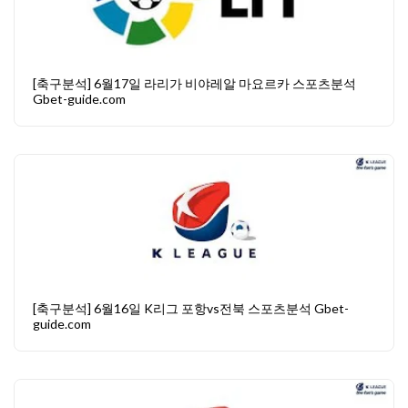
[축구분석] 6월17일 라리가 비야레알 마요르카 스포츠분석
Gbet-guide.com
[축구분석] 6월16일 K리그 포항vs전북 스포츠분석 Gbet-
guide.com