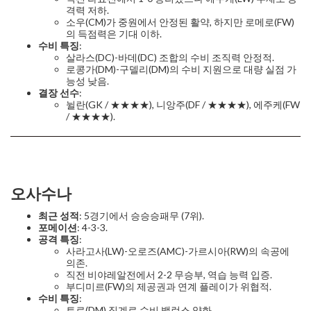
격력 저하.
소우(CM)가 중원에서 안정된 활약, 하지만 로메로(FW)
의 득점력은 기대 이하.
수비 특징
:
살라스(DC)-바데(DC) 조합의 수비 조직력 안정적.
로콩가(DM)-구델리(DM)의 수비 지원으로 대량 실점 가
능성 낮음.
결장 선수
:
뉠란(GK / ★★★★), 니앙주(DF / ★★★★), 에주케(FW
/ ★★★★).
오사수나
최근 성적
: 5경기에서 승승승패무 (7위).
포메이션
: 4-3-3.
공격 특징
:
사라고사(LW)-오로즈(AMC)-가르시아(RW)의 속공에
의존.
직전 비야레알전에서 2-2 무승부, 역습 능력 입증.
부디미르(FW)의 제공권과 연계 플레이가 위협적.
수비 특징
:
토로(DM) 징계로 수비 밸런스 약화.