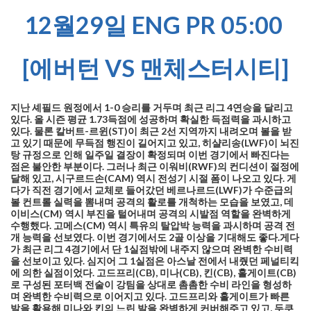
12월29일 ENG PR 05:00
[에버턴 VS 맨체스터시티]
지난 셰필드 원정에서 1-0 승리를 거두며 최근 리그 4연승을 달리고
있다. 올 시즌 평균 1.73득점에 성공하며 확실한 득점력을 과시하고
있다. 물론 칼버트-르윈(ST)이 최근 2선 지역까지 내려오며 볼을 받
고 있기 때문에 무득점 행진이 길어지고 있고, 히샬리송(LWF)이 뇌진
탕 규정으로 인해 일주일 결장이 확정되며 이번 경기에서 빠진다는
점은 불안한 부분이다. 그러나 최근 이워비(RWF)의 컨디션이 절정에
달해 있고, 시구르드손(CAM) 역시 전성기 시절 폼이 나오고 있다. 게
다가 직전 경기에서 교체로 들어갔던 베르나르드(LWF)가 수준급의
볼 컨트롤 실력을 뽐내며 공격의 활로를 개척하는 모습을 보였고, 데
이비스(CM) 역시 부진을 털어내며 공격의 시발점 역할을 완벽하게
수행했다. 고메스(CM) 역시 특유의 탈압박 능력을 과시하며 공격 전
개 능력을 선보였다. 이번 경기에서도 2골 이상을 기대해도 좋다.게다
가 최근 리그 4경기에서 단 1실점밖에 내주지 않으며 완벽한 수비력
을 선보이고 있다. 심지어 그 1실점은 아스날 전에서 내줬던 페널티킥
에 의한 실점이었다. 고드프리(CB), 미나(CB), 킨(CB), 홀게이트(CB)
로 구성된 포터백 전술이 강팀을 상대로 촘촘한 수비 라인을 형성하
며 완벽한 수비력으로 이어지고 있다. 고드프리와 홀게이트가 빠른
발을 활용해 미나와 킨의 느린 발을 완벽하게 커버해주고 있고, 두쿠