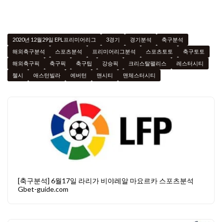
2020년 12월29일 EPL프리미어리그
3경기
경기분석
축구분석
해외축구분석
스포츠분석
프리미어리그분석
스포츠토토
축구토토
해외축구픽
축구픽
축구팁
강승픽
크리스탈팰리스
레스터시티
첼시
애스턴빌라
에버턴
맨시티
맨체스터시티
[축구분석] 6월17일 라리가 비야레알 마요르카 스포츠분석
Gbet-guide.com