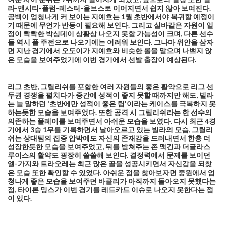
라-맨시티-풀럼-레스터-울브스로 이어지면서 쉽지 않아 보여진다.
공백이 엄청나게 커 보이는 지예흐는 1월 초반에서야 복귀할 예정이
기 때문에 무언가 반등이 필요해 보인다. 그리고 실바같은 자원이 일
정이 빡빡한 박싱데이 상황상 나오지 못할 가능성이 크며, 다른 선수
들 역시 풀 주전으로 나오기에는 어려워 보인다. 그나마 위안을 삼자
면 지난 경기에서 오도이가 지예흐와 비슷한 롤을 맡으며 나쁘지 않
은 모습을 보여주었기에 이번 경기에서 선발 출장이 예상된다.
리그 초반, 그릴리쉬를 포함한 여러 자원들의 좋은 활약으로 리그 선
두권 경쟁을 펼치다가 중간에 성적이 좋지 못할 때까지만 해도, 빌라
는 늘 말하던 '초반에만 성적이 좋은 팀'이라는 케이스를 극복하지 못
하는듯한 모습을 보여주었다. 또한 공격 시 그릴리쉬라는 한 선수의
의존하는 플레이를 보여주면서 아쉬운 모습을 보였다. 다시 최근 4경
기에서 3승 1무를 기록하면서 날아오르고 있는 빌라의 모습, 그릴리
쉬는 상대팀의 집중 압박에도 자신의 존재감을 드러내면서 한층 더
성장한듯한 모습을 보여주었고, 뒤를 받쳐주는 존 맥긴과 더글라스
루이스의 활약도 굉장히 쏠쏠해 보인다. 결정력에서 문제를 보이던
엘-가지와 트라오레는 최근 많은 골을 성공시키면서 자신감을 되찾
은 모습 또한 확인할 수 있었다. 아쉬운 점을 찾아보자면 중원에서 엄
청나게 좋은 모습을 보여주던 바클리가 아직까지 돌아오지 못했다는
점, 타이론 밍스가 이번 경기를 레드카드 이슈로 나오지 못한다는 점
이 있다.