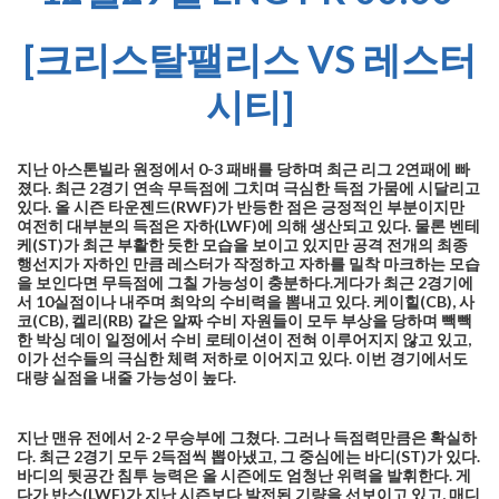
[크리스탈팰리스 VS 레스터
시티]
지난 아스톤빌라 원정에서 0-3 패배를 당하며 최근 리그 2연패에 빠
졌다. 최근 2경기 연속 무득점에 그치며 극심한 득점 가뭄에 시달리고
있다. 올 시즌 타운젠드(RWF)가 반등한 점은 긍정적인 부분이지만
여전히 대부분의 득점은 자하(LWF)에 의해 생산되고 있다. 물론 벤테
케(ST)가 최근 부활한 듯한 모습을 보이고 있지만 공격 전개의 최종
행선지가 자하인 만큼 레스터가 작정하고 자하를 밀착 마크하는 모습
을 보인다면 무득점에 그칠 가능성이 충분하다.게다가 최근 2경기에
서 10실점이나 내주며 최악의 수비력을 뽐내고 있다. 케이힐(CB), 사
코(CB), 켈리(RB) 같은 알짜 수비 자원들이 모두 부상을 당하며 빽빽
한 박싱 데이 일정에서 수비 로테이션이 전혀 이루어지지 않고 있고,
이가 선수들의 극심한 체력 저하로 이어지고 있다. 이번 경기에서도
대량 실점을 내줄 가능성이 높다.
지난 맨유 전에서 2-2 무승부에 그쳤다. 그러나 득점력만큼은 확실하
다. 최근 2경기 모두 2득점씩 뽑아냈고, 그 중심에는 바디(ST)가 있다.
바디의 뒷공간 침투 능력은 올 시즌에도 엄청난 위력을 발휘한다. 게
다가 반스(LWF)가 지난 시즌보다 발전된 기량을 선보이고 있고, 매디