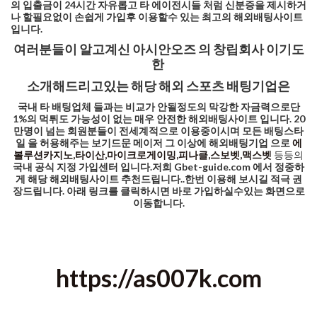
의 입출금이 24시간 자유롭고
타 에이전시들 처럼
신분증을 제시하거
나 할필요없이
손쉽게 가입후 이용할수 있는
최고의 해외배팅사이트
입니다.
여러분들이 알고계신 아시안오즈 의 창립회사 이기도
한
소개해드리고있는 해당 해외 스포츠 배팅기업은
국내 타 배팅업체 들과는 비교가 안될정도의 막강한 자금력으로
단
1%의 먹튀도 가능성이 없는 매우 안전한 해외배팅사이트 입니다.
20
만명이 넘는 회원분들이 전세계적으로 이용중이시며
모든 배팅스타
일 을 허용해주는 보기드문 메이저 그 이상에 해외배팅기업 으로
에
볼루션카지노,타이산,마이크로게이밍,피나클,스보벳,맥스벳
등등의
국내 공식 지정 가입센터 입니다.
저희 Gbet-guide.com 에서
정중하
게 해당 해외배팅사이트 추천드립니다..
한번 이용해 보시길 적극 권
장드립니다.
아래 링크를 클릭하시면 바로 가입하실수있는 화면으로
이동합니다.
https://as007k.com