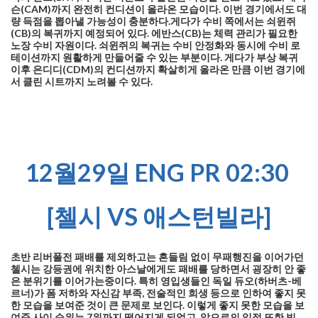
슨(CAM)까지 완전히 컨디션이 올라온 모습이다. 이번 경기에서도 대
량 득점을 뽑아낼 가능성이 충분하다.게다가 수비 쪽에서는 쇠윈쥐
(CB)의 복귀까지 예정되어 있다. 에반스(CB)는 체력 관리가 필요한
노장 수비 자원이다. 쇠윈쥐의 복귀는 수비 안정화와 동시에 수비 로
테이션까지 원활하게 만들어줄 수 있는 부분이다. 게다가 부상 복귀
이후 은디디(CDM)의 컨디션까지 확살히게 올라온 만큼 이번 경기에
서 클린 시트까지 노려볼 수 있다.
12월29일 ENG PR 02:30
[첼시 VS 애스턴빌라]
초반 리버풀전 패배를 제외하고는 흔들림 없이 무패행진을 이어가던
첼시는 강등권에 위치한 아스날에게도 패배를 당하면서 굉장히 안 좋
은 분위기를 이어가는중이다. 특히 영입생들인 독일 듀오(하버츠-베
르너)가 폼 저하와 자신감 부족, 전술적인 희생 등으로 인하여 좋지 못
한 모습을 보여준 것이 큰 문제로 보인다. 이렇게 좋지 못한 모습을 보
여준 사이 순위는 7위까지 떨어지게 되었고, 앞으로의 일정 또한 빌