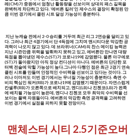
레(CM)가 중원에서 엄청난 활동량을 선보이며 상대의 패스 길목을
완벽하게 차단하고 있다. ’에버튼 킬러‘인 제수스의 결장이 확정된 만
큼 이번 경기에서 클린 시트 달성 가능성이 충분하다.
지난 뉴캐슬 전에서 2-0 승리를 거두며 최근 리그 2연승을 달리고 있
다. 그러나 최근 4경기에서 단 4득점에 그치며 맨시티다운 막강한 공
격력이 나오지 않고 있다. 데 브라위너(CAM)의 찬스 메이킹 능력은
지난 시즌만큼 위력을 발휘하지 못하고 있고, 에버튼만 만나면 대량
득점을 뽑아냈던 제수스(ST)가 코로나19에 감염됐다. 물론 아구에로
(ST)가 돌아왔지만 아직 정상 컨디션이 아니다. 에버튼의 단단한 포
터백 전술에 막힐 가능성이 높다.그나마 다행인 점은 최근 2경기 연속
클린 시트를 만들며 안정적인 수비력을 선보이고 있다는 것이다. 그
러나 이마저도 이번 경기에서는 무너질 가능성이 충분하다. 측면 수
비의 핵심인 워커(RB)가 코로나19에 감염됐기 때문이다. 자연스럽게
칸셀루(RB)가 오른쪽으로 배치되고, 멘디(LB)나 진첸코(LB)가 왼쪽
에 배치될 가능성이 높은데, 멘디나 진첸코 모두 최악의 수비력을 선
보이는 풀백 자원들이다. 에버튼의 막강한 측면 공격력을 고려하면
이번 경기에서 실점을 피하지 못할 전망이다.
맨체스터 시티 2.5기준오버