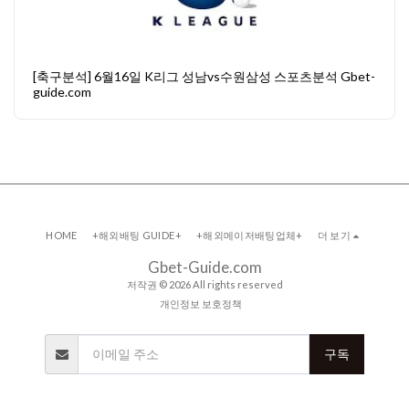
[축구분석] 6월16일 K리그 성남vs수원삼성 스포츠분석 Gbet-
guide.com
HOME
+해외배팅 GUIDE+
+해외메이저배팅업체+
더 보기
Gbet-Guide.com
저작권 © 2026 All rights reserved
개인정보 보호정책
구독